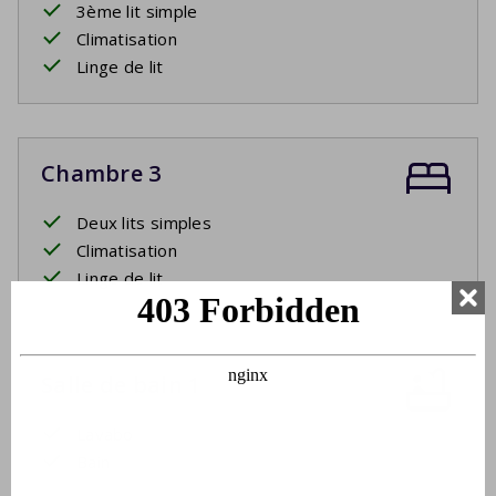
3ème lit simple
Climatisation
Linge de lit
Chambre 3
Deux lits simples
Climatisation
Linge de lit
Salle de bain 1
Lavabo
Bain