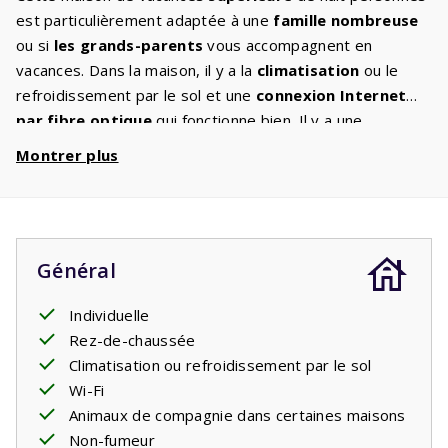
est particulièrement adaptée à une
famille nombreuse
ou si
les grands-parents
vous accompagnent en
vacances. Dans la maison, il y a la
climatisation
ou le
refroidissement par le sol et une
connexion Internet
par fibre optique
qui fonctionne bien. Il y a une
télévision à écran plat
dans le séjour spacieux avec un
Montrer plus
coin salon confortable, où les chaînes internationales
peuvent être regardées en streaming. La cuisine est
entièrement
équipée
avec les appareils habituels. Les
trois chambres ont deux ou trois lits simples
Général
confortables. La maison de vacances dispose de
deux
salles de bains
, une avec un lavabo et une baignoire et
Individuelle
une avec un lavabo, des toilettes et une douche. Il y a une
Rez-de-chaussée
deuxième toilette séparée. Sur la terrasse avec salon de
Climatisation ou refroidissement par le sol
jardin vous pourrez profiter de
l’intimité
et de la
Wi-Fi
tranquillité tout en surplombant les Pyrénées. Pendant la
Animaux de compagnie dans certaines maisons
journée et le soir, vous pouvez vous asseoir ici tout en
Non-fumeur
dégustant un verre de vin et les enfants jouent. Les frais