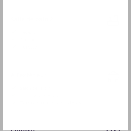
Salle de bain 2
Lavabo
Douche
Toilette
À l'extérieur
Salon de jardin
4 Chaises longues
Terrasse couverte ou stores
Compris