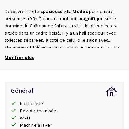
Découvrez cette
spacieuse
villa
Médoc
pour quatre
personnes (95m²) dans un
endroit magnifique
sur le
domaine du Château de Salles. La villa de plain-pied est
située dans un cadre boisé. Il y a un hall spacieux avec
toilettes séparées, à côté de celui-ci le salon avec
cheminée
et télévision avec chaînes internationales. Le
salon est confortablement meublé avec un
coin salon
Montrer plus
confortable
où vous pourrez vous détendre. La cuisine
dispose d'un
îlot de cuisson design
et est entièrement
équipée comme vous en avez l'habitude à la maison :
plaque de cuisson, réfrigérateur-congélateur,
lave-
Général
vaisselle
, four et micro-ondes. A côté se trouve la
buanderie. Il y a deux chambres, chacune avec deux
lits
Individuelle
simples confortables
. La salle de bain a une
baignoire
,
Rez-de-chaussée
une douche et un lavabo séparés. Depuis le salon, vous
Wi-Fi
entrez dans le grand jardin avec une
terrasse couverte
Machine à laver
et un barbecue
. Un salon de jardin avec transats vous