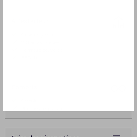
À l'extérieur
Salon de jardin
2 Chaises longues
Terrasse couverte
BBQ fixe
Compris
Séchoir
Planche à repasser