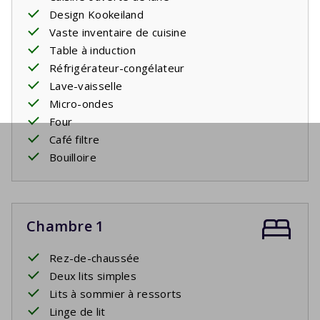
Design Kookeiland
Vaste inventaire de cuisine
Table à induction
Réfrigérateur-congélateur
Lave-vaisselle
Micro-ondes
Four
Café filtre
Bouilloire
Chambre 1
Rez-de-chaussée
Deux lits simples
Lits à sommier à ressorts
Linge de lit