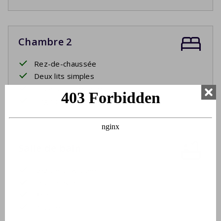
Chambre 2
Rez-de-chaussée
Deux lits simples
Lits à sommier à ressorts
Linge de lit
Salle de bain
Rez-de-chaussée
Double évier
Bain
Douche