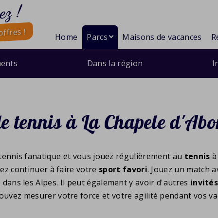
ez !
ffres !
Home
Parcs
Maisons de vacances
R
ents
Dans la région
I
de tennis à La Chapele d'Ab
tennis fanatique et vous jouez régulièrement au
tennis
à
ez continuer à faire votre
sport favori
. Jouez un match a
dans les Alpes. Il peut également y avoir d'autres
invité
ouvez mesurer votre force et votre agilité pendant vos va