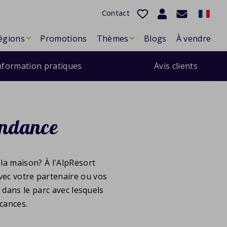
Contact
égions
Promotions
Thèmes
Blogs
À vendre
nformation pratiques
Avis clients
ondance
 la maison
? À l'AlpResort
vec votre partenaire ou vos
s
dans le parc avec lesquels
cances.