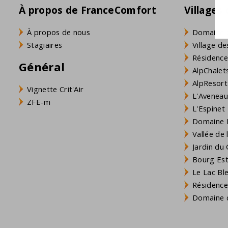
À propos de FranceComfort
Villages
À propos de nous
Domaine 
Stagiaires
Village de
Résidence
Général
AlpChalets
AlpResort
Vignette Crit'Air
L'Aveneau 
ZFE-m
L'Espinet
Domaine L
Vallée de
Jardin du 
Bourg Est 
Le Lac Bl
Résidence
Domaine d