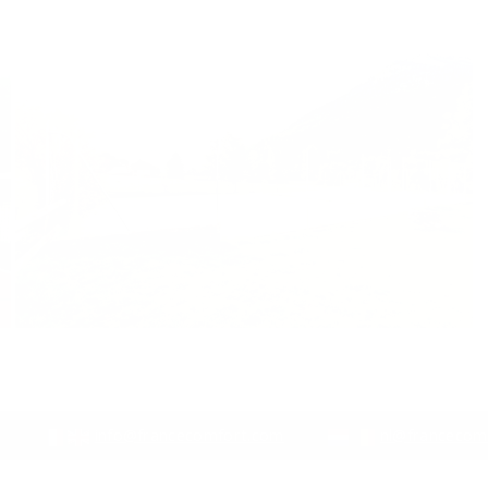
info@francecomfort.com
nl@francecom