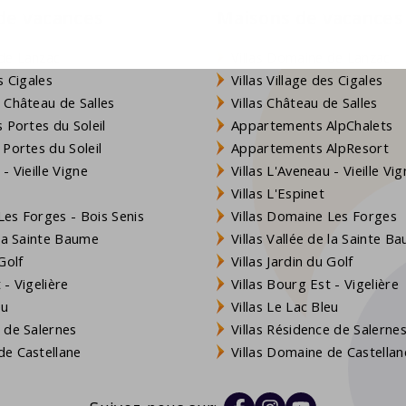
 de vacances
Maisons de vacances
de Lanzac
Villas Domaine de Lanzac
s Cigales
Villas Village des Cigales
 Château de Salles
Villas Château de Salles
 Portes du Soleil
Appartements AlpChalets
 Portes du Soleil
Appartements AlpResort
- Vieille Vigne
Villas L'Aveneau - Vieille Vi
Villas L'Espinet
es Forges - Bois Senis
Villas Domaine Les Forges
 la Sainte Baume
Villas Vallée de la Sainte B
Golf
Villas Jardin du Golf
- Vigelière
Villas Bourg Est - Vigelière
eu
Villas Le Lac Bleu
 de Salernes
Villas Résidence de Salerne
e Castellane
Villas Domaine de Castellan