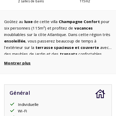
2 salles de bains
115m2
Goûtez au
luxe
de cette villa
Champagne Confort
pour
six personnes (115m²) et profitez de
vacances
inoubliables sur la côte Atlantique. Dans cette région très
ensoleillée
, vous passerez beaucoup de temps à
l'extérieur sur la
terrasse spacieuse et couverte
avec
des meubles de jardin et des
transats
confortables.
Profitez des buissons et des arbustes dans le
grand
Montrer plus
jardin
où les enfants peuvent jouer. Le salon spacieux
avec
coin salon attrayant
dispose d'une télévision à
écran plat avec chaînes internationales et d'une
cheminée, tandis que la cuisine avec
appareils intégrés
Général
est populaire auprès de tous ceux qui aiment cuisiner,
vous ne manquerez de rien. Une
bonne nuit de sommeil
Individuelle
a également été pensée. Des lits confortables sont
Wi-Fi
disponibles, deux lits simples dans les trois chambres. Il y