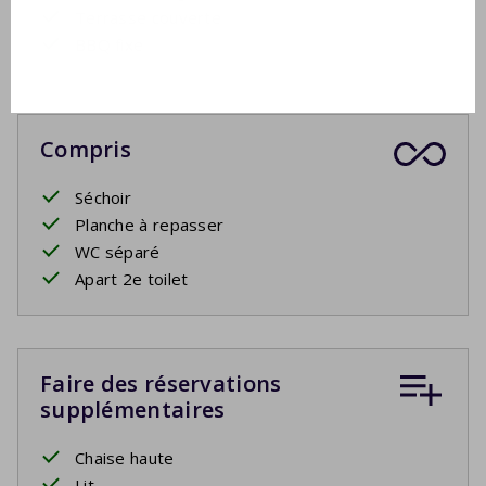
Terrasse couverte
BBQ fixe
Compris
Séchoir
Planche à repasser
WC séparé
Apart 2e toilet
Faire des réservations
supplémentaires
Chaise haute
Lit