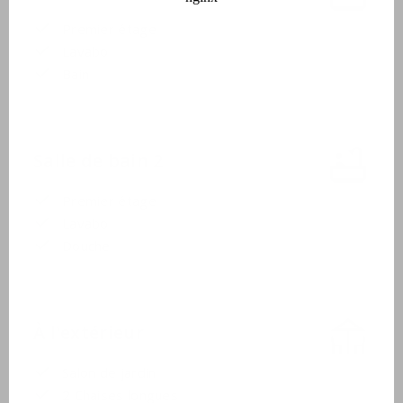
Premier étage
Lavabo
Bain
Salle de bain 2
Premier étage
Lavabo
Douche
À l'extérieur
Salon de jardin
2 Chaises longues