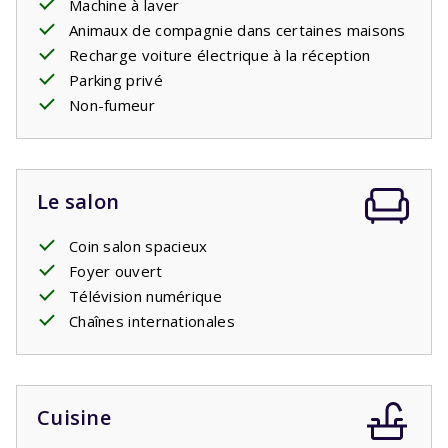
Machine à laver
a
deux salles de bain
dont une avec baignoire et lavabo
Animaux de compagnie dans certaines maisons
et une avec douche et lavabo et un deuxième WC séparé.
Recharge voiture électrique à la réception
Le soir, allumez le
barbecue
et dégustez un verre de vin.
Parking privé
De vraies vacances !
Non-fumeur
Le salon
Coin salon spacieux
Foyer ouvert
Télévision numérique
Chaînes internationales
Cuisine