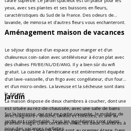
cadre superbe. Le jardin spacieux est un plaisir pour les
yeux, avec ses plantes et ses buissons en fleurs,
caractéristiques du Sud de la France. Des odeurs de
lavande, de mimosa et d'autres fleurs vous enchanteront.
Aménagement maison de vacances
Le séjour dispose d'un espace pour manger et d'un
chaleureux coin-salon avec untéléviseur à écran plat avec
des chaînes FR/BE/NL/DE/ANG. Il y a bien sûr du wifi
gratuit. La cuisine à l'américaine est entièrement équipée
d'un lave-vaisselle, d'un frigo avec congélateur, d'un four
et d'un micro-ondes. La laveuse et la sécheuse sont dans
le garage.
Jardin
La maison dispose de deux chambres à coucher, dont une
est située au rez-de-chaussée, avec une salle de bains
Sur la terrasse, qui est en partie couverte, le mobilier de
avec baignoire / douche, lavabo et toilettes, et une au
jardin est confortable. Tous les ingrédients sont réunis
premier étage. Dans certaines villas, les deux chambres à
pour des vacances parfaites.
coucher avec salles de bains sont au premier étage. Dans