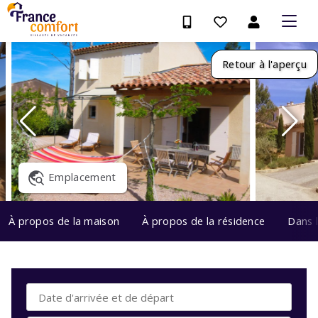
Retour à l'aperçu
Emplacement
À propos de la maison
À propos de la résidence
Dans 