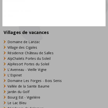
Général
Vignette Crit'Air
ZFE-m
Villages de vacances
Domaine de Lanzac
Village des Cigales
Résidence Château de Salles
AlpChalets Portes du Soleil
AlpResort Portes du Soleil
L'Aveneau - Vieille Vigne
L'Espinet
Domaine Les Forges - Bois Senis
Vallée de la Sainte Baume
Jardin du Golf
Bourg Est - Vigelière
Le Lac Bleu