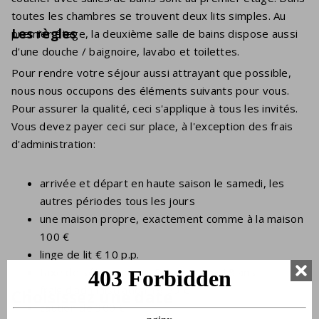
toutes les chambres se trouvent deux lits simples. Au
Les règles
premier étage, la deuxième salle de bains dispose aussi
d'une douche / baignoire, lavabo et toilettes.
Pour rendre votre séjour aussi attrayant que possible,
nous nous occupons des éléments suivants pour vous.
Pour assurer la qualité, ceci s'applique à tous les invités.
Vous devez payer ceci sur place, à l'exception des frais
d'administration:
arrivée et départ en haute saison le samedi, les
autres périodes tous les jours
une maison propre, exactement comme à la maison
100 €
linge de lit € 10 p.p.
taxe de séjour est ca. 2 € p.p.p.n. > 18 ans
frais d'administration 19,50 €
Choisissez une date
caution de 300 €