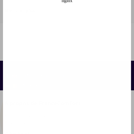
des articles optionnels tels que des serviettes et
Montrer plus
des articles pour bébé peuvent être réservés lors
de la réservation.
en plus des 4 personnes de plus de 2 ans, il y a de
la place pour 2 bébés jusqu'à 2 ans.
plus d'informations peuvent être trouvées sous
l'onglet "Informations pratiques"
Contact:
info@francecomfort.com
nl@francecomfort.com
À propos de FranceComfort
À propos de nous
Stagiaires