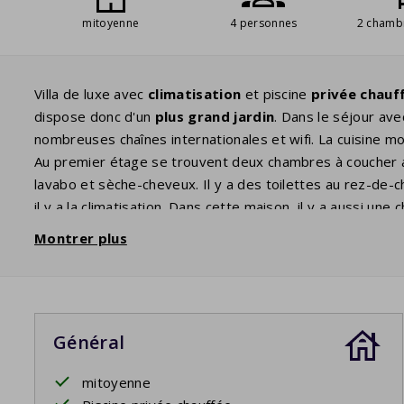
mitoyenne
4 personnes
2 chamb
Villa de luxe avec
climatisation
et piscine
privée chauf
dispose donc d'un
plus grand jardin
. Dans le séjour ave
nombreuses chaînes internationales et wifi. La cuisine m
Au premier étage se trouvent deux chambres à coucher a
lavabo et sèche-cheveux. Il y a des toilettes au rez-de-
il y a la climatisation. Dans cette maison, il y a aussi un
vous accédez à la terrasse où vous attendent un
salon d
Montrer plus
et un
barbecue
à gaz. De la terrasse, vous avez une vue
à tout moment de la journée.
Votre séjour comprend les lits faits.
Général
Piscine privée ouverte: 11/4/2026 - 24/10/2026
mitoyenne