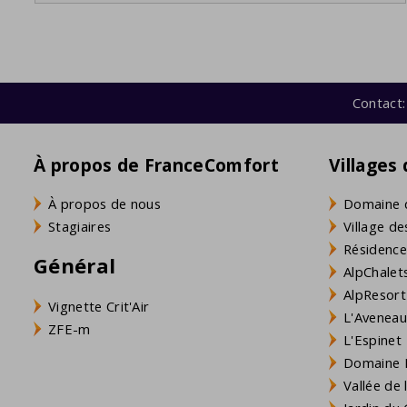
Contact:
À propos de FranceComfort
Villages
À propos de nous
Domaine 
Stagiaires
Village de
Résidence
Général
AlpChalets
AlpResort
Vignette Crit'Air
L'Aveneau 
ZFE-m
L'Espinet
Domaine L
Vallée de