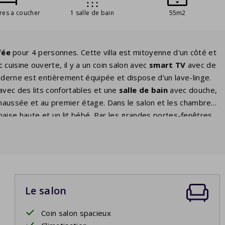
res a coucher
1 salle de bain
55m2
fée
pour 4 personnes. Cette villa est mitoyenne d'un côté et
c cuisine ouverte, il y a un coin salon avec
smart TV
avec de
oderne est entièrement équipée et dispose d’un lave-linge.
vec des lits confortables et une
salle de bain
avec douche,
chaussée et au premier étage. Dans le salon et les chambres,
e chaise haute et un lit bébé. Par les grandes portes-fenêtres,
e jardin
confortable avec trois
chaises longues
, un
salon
 sur la
piscine privée
. Profitez d’un plongeon rafraîchissant
Le salon
Coin salon spacieux