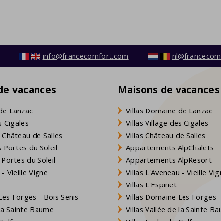
info@francecomfort.com
nl@francecom
 de vacances
Maisons de vacances
de Lanzac
Villas Domaine de Lanzac
s Cigales
Villas Village des Cigales
 Château de Salles
Villas Château de Salles
 Portes du Soleil
Appartements AlpChalets
 Portes du Soleil
Appartements AlpResort
- Vieille Vigne
Villas L'Aveneau - Vieille Vi
Villas L'Espinet
es Forges - Bois Senis
Villas Domaine Les Forges
 la Sainte Baume
Villas Vallée de la Sainte B