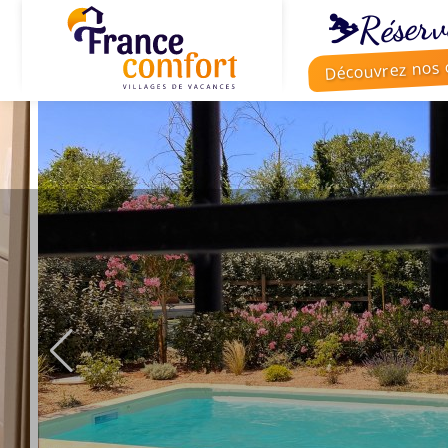
⛷️Réserv
Découvrez nos o