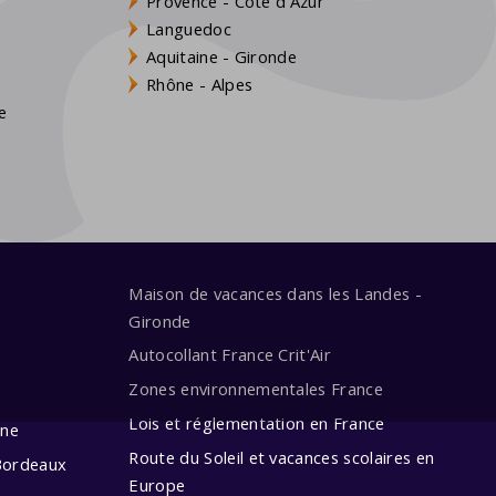
Provence - Côte d'Azur
Languedoc
Aquitaine - Gironde
s
Rhône - Alpes
e
Maison de vacances dans les Landes -
Gironde
Autocollant France Crit'Air
Zones environnementales France
e
Lois et réglementation en France
ine
Route du Soleil et vacances scolaires en
Bordeaux
Europe