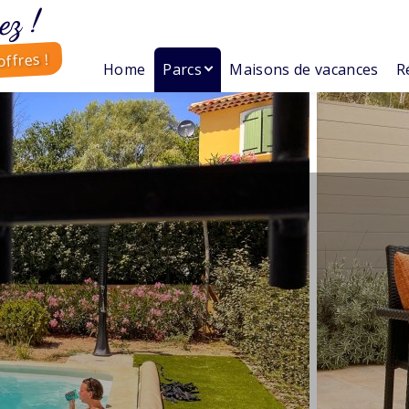
ez !
ffres !
Home
Parcs
Maisons de vacances
R