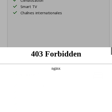
Climatisation
Smart TV
Chaînes internationales
Chambre 1
Premier étage
Lit double
Climatisation
Linge de lit
Lits faits à l'arrivée