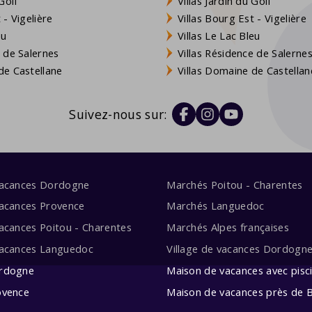
Golf
Villas Jardin du Golf
- Vigelière
Villas Bourg Est - Vigelière
eu
Villas Le Lac Bleu
 de Salernes
Villas Résidence de Salerne
e Castellane
Villas Domaine de Castellan
Suivez-nous sur:
vacances Dordogne
Marchés Poitou - Charentes
acances Provence
Marchés Languedoc
acances Poitou - Charentes
Marchés Alpes françaises
vacances Languedoc
Village de vacances Dordogn
rdogne
Maison de vacances avec pisc
ovence
Maison de vacances près de 