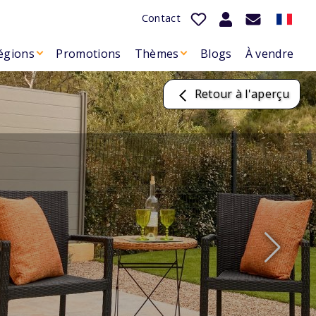
Contact
égions
Promotions
Thèmes
Blogs
À vendre
Retour à l'aperçu