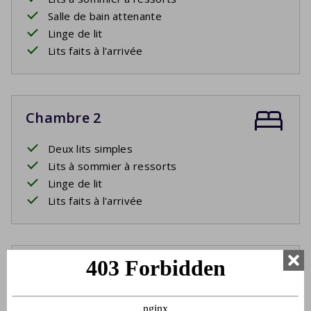
Salle de bain attenante
Linge de lit
Lits faits à l'arrivée
Chambre 2
Deux lits simples
Lits à sommier à ressorts
Linge de lit
Lits faits à l'arrivée
Salle de bain 1
Lavabo