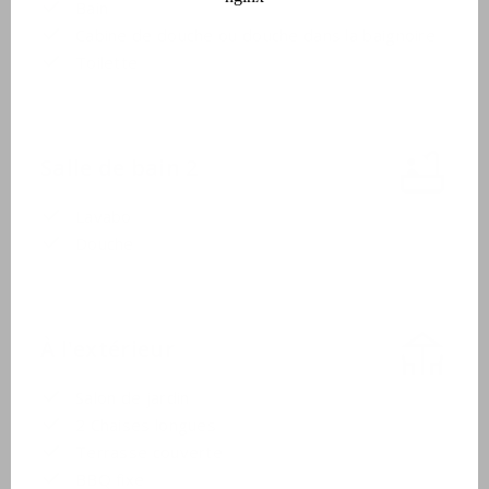
Bain
Cabine de douche ou douche dans la baignoire
Toilette
Salle de bain 2
Lavabo
Douche
À l'extérieur
Salon de jardin
2 Chaises longues
Terrasse couverte
BBQ fixe