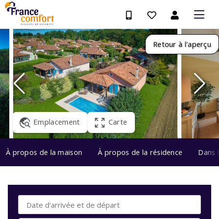
Retour à l'aperçu
Emplacement
Carte
À propos de la maison
À propos de la résidence
Dans 