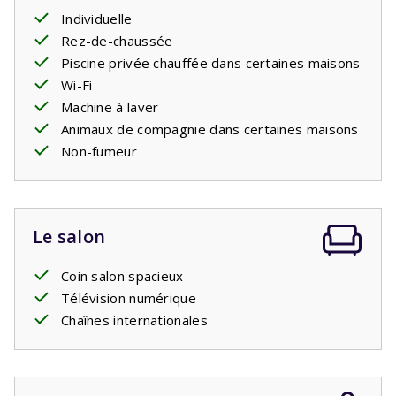
La piscine est ouverte de la quatrième semaine d'avril à la
Individuelle
quatrième semaine de septembre. Si vous réservez
Rez-de-chaussée
entre octobre et avril, il est possible que vous séjourniez
Piscine privée chauffée dans certaines maisons
dans une villa sans piscine. Pendant cette période, les
Wi-Fi
prix d'une villa avec et sans piscine sont les mêmes.
Machine à laver
Certaines villas disposent d'une
piscine chauffée
. Vous
Animaux de compagnie dans certaines maisons
pouvez l'indiquer comme préférence payante lors de la
Non-fumeur
réservation.
Le salon
Coin salon spacieux
Télévision numérique
Chaînes internationales