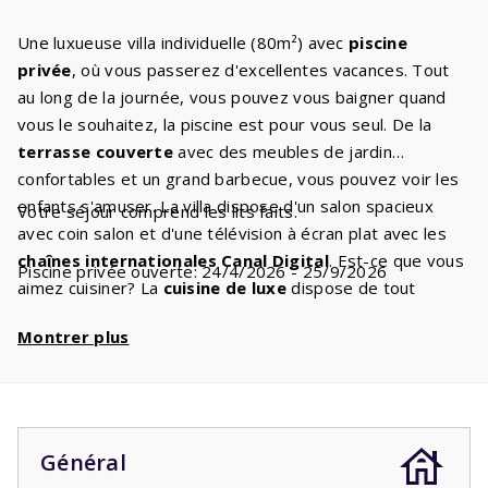
Une luxueuse villa individuelle (80m²) avec
piscine
privée
, où vous passerez d'excellentes vacances. Tout
au long de la journée, vous pouvez vous baigner quand
vous le souhaitez, la piscine est pour vous seul. De la
terrasse couverte
avec des meubles de jardin
confortables et un grand barbecue, vous pouvez voir les
enfants s'amuser. La villa dispose d'un salon spacieux
Votre séjour comprend les lits faits.
avec coin salon et d'une télévision à écran plat avec les
chaînes internationales Canal Digital
. Est-ce que vous
Piscine privée ouverte: 24/4/2026 - 25/9/2026
aimez cuisiner? La
cuisine de luxe
dispose de tout
l'équipement auquel vous êtes habitué à la maison. Vous
Montrer plus
ne manquerez pas de
confort
, vous pourrez préparer
les plats les plus savoureux. Les
deux chambres
ont
chacune deux lits simples
avec sommier à ressorts
et
une salle de bain : une avec baignoire, lavabo et toilettes
et l'autre avec douche et lavabo. Il y a un deuxième WC
Général
séparé.