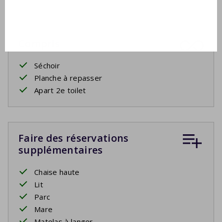
Compris
Séchoir
Planche à repasser
Apart 2e toilet
Faire des réservations
supplémentaires
Chaise haute
Lit
Parc
Mare
Matelas à langer