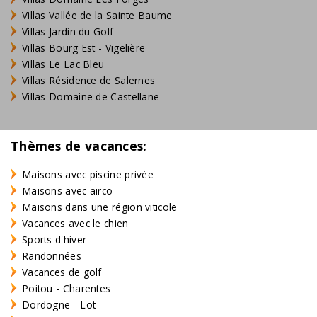
Villas Vallée de la Sainte Baume
Villas Jardin du Golf
Villas Bourg Est - Vigelière
Villas Le Lac Bleu
Villas Résidence de Salernes
Villas Domaine de Castellane
Thèmes de vacances:
Maisons avec piscine privée
Maisons avec airco
Maisons dans une région viticole
Vacances avec le chien
Sports d'hiver
Randonnées
Vacances de golf
Poitou - Charentes
Dordogne - Lot