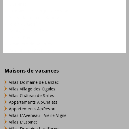
L'Espinet
Domaine Les Forges - Bois Senis
Vallée de la Sainte Baume
Jardin du Golf
Bourg Est - Vigelière
Le Lac Bleu
Résidence de Salernes
Domaine de Castellane
Maisons de vacances
Villas Domaine de Lanzac
Villas Village des Cigales
Villas Château de Salles
Appartements AlpChalets
Appartements AlpResort
Villas L'Aveneau - Vieille Vigne
Villas L'Espinet
Villas Domaine Les Forges