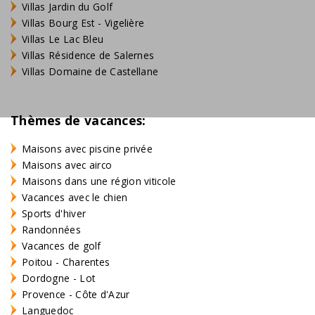
Villas Jardin du Golf
plus d'informations peuvent être trouvées sous
Villas Bourg Est - Vigelière
l'onglet "Informations pratiques"
Villas Le Lac Bleu
Villas Résidence de Salernes
Notre service: Les lits sont faits à l'arrivée, vos vacances
Villas Domaine de Castellane
peuvent commencer immédiatement!
Thèmes de vacances:
Maisons avec piscine privée
Maisons avec airco
Maisons dans une région viticole
Vacances avec le chien
Sports d'hiver
Randonnées
Vacances de golf
Poitou - Charentes
Dordogne - Lot
Provence - Côte d'Azur
Languedoc