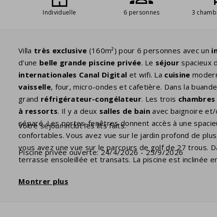
Individuelle
6 personnes
3 chamb
Villa
très exclusive
(160m²) pour 6 personnes avec un
i
d'une
belle grande piscine privée
. Le
séjour
spacieux d
internationales Canal Digital
et wifi. La
cuisine
moderne
vaisselle
, four, micro-ondes et cafetière. Dans la buand
grand
réfrigérateur-congélateur
. Les trois
chambres
à ressorts
. Il y a deux
salles de bain
avec baignoire et/o
séparé. Les portes-fenêtres donnent accès à une spaci
Votre séjour inclut les lits faits.
confortables. Vous avez vue sur le jardin profond de plu
vous avez une vue sur le parcours de golf de 27 trous. D
Piscine privée ouverte: 24/4/2026 - 25/9/2026
terrasse ensoleillée et transats. La piscine est inclinée
jouer. La piscine est ouverte de la quatrième semaine d
Montrer plus
chauffée
. Vous pouvez l'indiquer comme préférence payan
borne de recharge
pour recharger les voitures électriqu
qu'élément facultatif. C'est une
prise standard
comme to