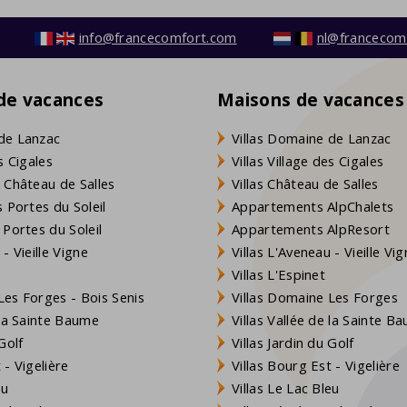
info@francecomfort.com
nl@francecom
 de vacances
Maisons de vacances
de Lanzac
Villas Domaine de Lanzac
s Cigales
Villas Village des Cigales
 Château de Salles
Villas Château de Salles
 Portes du Soleil
Appartements AlpChalets
 Portes du Soleil
Appartements AlpResort
- Vieille Vigne
Villas L'Aveneau - Vieille Vi
Villas L'Espinet
es Forges - Bois Senis
Villas Domaine Les Forges
 la Sainte Baume
Villas Vallée de la Sainte B
Golf
Villas Jardin du Golf
- Vigelière
Villas Bourg Est - Vigelière
eu
Villas Le Lac Bleu