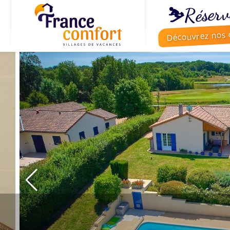
⛷️Réserv
Découvrez nos o