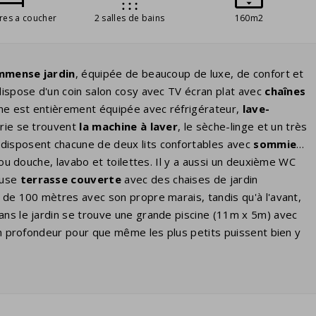
res a coucher
2 salles de bains
160m2
mmense jardin
, équipée de beaucoup de luxe, de confort et
ispose d'un coin salon cosy avec TV écran plat avec
chaînes
 est entièrement équipée avec réfrigérateur,
lave-
erie se trouvent
la machine à laver
, le sèche-linge et un très
disposent chacune de deux lits confortables avec
sommier
u douche, lavabo et toilettes. Il y a aussi un deuxième WC
euse
terrasse couverte
avec des chaises de jardin
s de 100 mètres avec son propre marais, tandis qu'à l'avant,
ans le jardin se trouve une grande piscine (11m x 5m) avec
 en profondeur pour que même les plus petits puissent bien y
'avril à la quatrième semaine de septembre et peut être
te lors de la réservation. Plusieurs villas disposent d'une
es. Si tel est le cas, vous pouvez l'ajouter en tant
utes les autres prises de la maison. Vous devrez peut-être