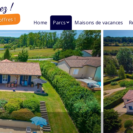
ez !
ffres !
Home
Parcs
Maisons de vacances
R