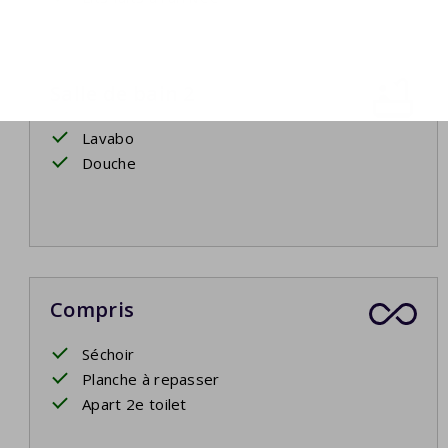
Salle de bain 2
Lavabo
Douche
Compris
Séchoir
Planche à repasser
Apart 2e toilet