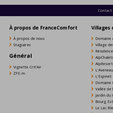
Contact:
À propos de FranceComfort
Villages
À propos de nous
Domaine 
Stagiaires
Village de
Résidence
Général
AlpChalets
AlpResort
Vignette Crit'Air
L'Aveneau 
ZFE-m
L'Espinet
Domaine L
Vallée de
Jardin du 
Bourg Est 
Le Lac Bl