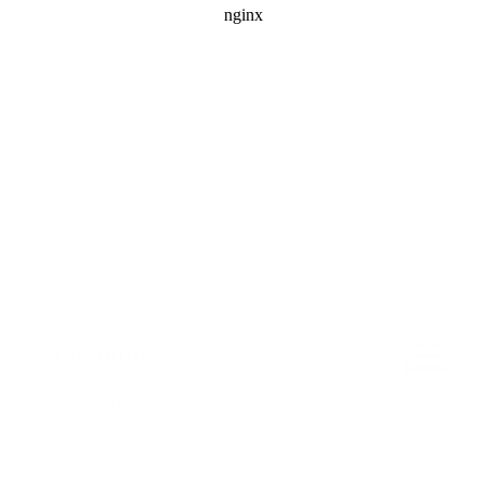
Deux lits simples
Lits à sommier à ressorts
Linge de lit
Lits faits à l'arrivée
Chambre 3
Deux lits simples
Lits à sommier à ressorts
Linge de lit
Lits faits à l'arrivée