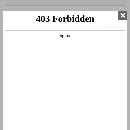
Salle de bain
Lavabo
Cabine de douche ou douche dans la baignoire
Toilette
À l'extérieur
Salon de jardin
2 Chaises longues
Terrasse couverte ou stores