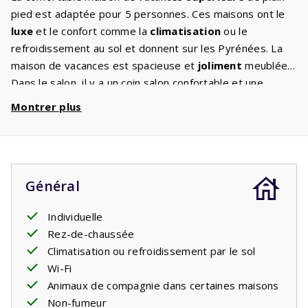
pied est adaptée pour 5 personnes. Ces maisons ont le
luxe
et le confort comme la
climatisation
ou le
refroidissement au sol et donnent sur les Pyrénées. La
maison de vacances est spacieuse et
joliment
meublée.
Dans le salon, il y a un coin salon confortable et une
cuisine ouverte entièrement équipée. Il y a une
Montrer plus
télévision
à écran plat dans le salon et les chaînes
internationales peuvent être regardées en streaming.
Chaque maison dispose d’Internet qui fonctionne bien
(fibre optique). Il y a 2 chambres, une avec deux et une
Général
avec trois lits simples. Il y a une salle de bain avec un
lavabo et une baignoire / douche. Il y a aussi une
Individuelle
deuxième
toilette séparée. De grandes portes-fenêtres
Rez-de-chaussée
donnent accès à la
terrasse
où vous pourrez vous
Climatisation ou refroidissement par le sol
détendre. Une partie de la terrasse est couverte afin que
Wi-Fi
vous puissiez profiter longtemps des soirées d’été
Animaux de compagnie dans certaines maisons
françaises. Les frais de parc de cette maison sont
Non-fumeur
légèrement plus élevés car elle dispose de l'air