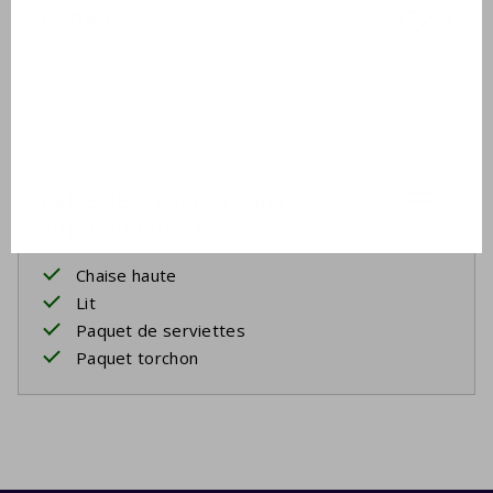
Compris
Séchoir
Apart 2e toilet
Faire des réservations
supplémentaires
Chaise haute
Lit
Paquet de serviettes
Paquet torchon