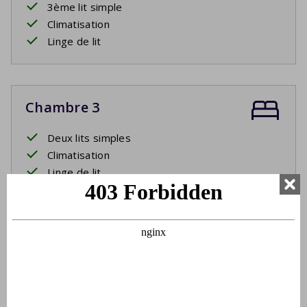
3ème lit simple
Climatisation
Linge de lit
Chambre 3
Deux lits simples
Climatisation
Linge de lit
Salle de bain 1
Lavabo
Bain