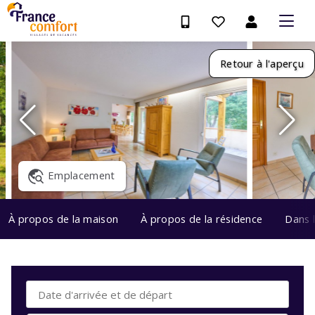
Retour à l'aperçu
Emplacement
À propos de la maison
À propos de la résidence
Dans 