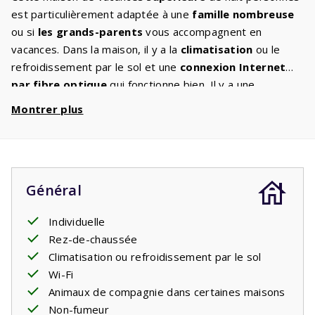
est particulièrement adaptée à une
famille nombreuse
ou si
les grands-parents
vous accompagnent en
vacances. Dans la maison, il y a la
climatisation
ou le
refroidissement par le sol et une
connexion Internet
par fibre optique
qui fonctionne bien. Il y a une
télévision à écran plat
dans le séjour spacieux avec un
Montrer plus
coin salon confortable, où les chaînes internationales
peuvent être regardées en streaming. La cuisine est
entièrement
équipée
avec les appareils habituels. Les
trois chambres ont deux ou trois lits simples
Général
confortables. La maison de vacances dispose de
deux
salles de bains
, une avec un lavabo et une baignoire et
Individuelle
une avec un lavabo, des toilettes et une douche. Il y a une
Rez-de-chaussée
deuxième toilette séparée. Sur la terrasse avec salon de
Climatisation ou refroidissement par le sol
jardin vous pourrez profiter de
l’intimité
et de la
Wi-Fi
tranquillité tout en surplombant les Pyrénées. Pendant la
Animaux de compagnie dans certaines maisons
journée et le soir, vous pouvez vous asseoir ici tout en
Non-fumeur
dégustant un verre de vin et les enfants jouent. Les frais