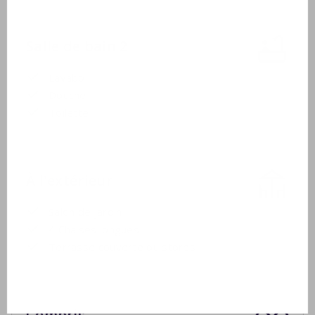
Salle de bain 2
Lavabo
Douche
Toilette
À l'extérieur
Salon de jardin
4 Chaises longues
Terrasse couverte ou stores
Compris