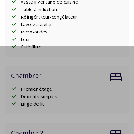
Vaste inventaire de cuisine
Table à induction
Réfrigérateur-congélateur
Lave-vaisselle
Micro-ondes
Four
Café filtre
Chambre 1
Premier étage
Deux lits simples
Linge de lit
Chambre 2