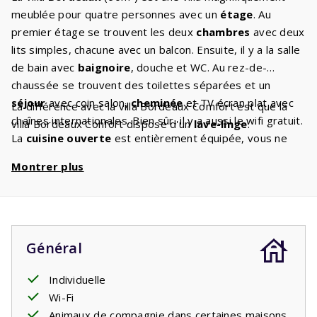
meublée pour quatre personnes avec un
étage
. Au
premier étage se trouvent les deux
chambres
avec deux
lits simples, chacune avec un balcon. Ensuite, il y a la salle
de bain avec
baignoire
, douche et WC. Au rez-de-
chaussée se trouvent des toilettes séparées et un
séjour
avec coin salon,
cheminée
et TV écran plat avec
La différence avec la villa Bordeaux Comfort est que la
chaînes internationales. Bien sûr, il y a aussi le wifi gratuit.
villa Bordeaux Confort dispose d'un
lave-linge
.
La
cuisine ouverte
est entièrement équipée, vous ne
manquerez de rien. Il y a un
lave-vaisselle
, un
Montrer plus
réfrigérateur-congélateur, un four micro-ondes, un four
et une cafetière. Vous pourrez vous détendre sur la
terrasse avec
barbecue
ou bronzer sur les
transats
qui
vous attendent. Les enfants peuvent s'amuser dans le
grand jardin
.
Général
Individuelle
Wi-Fi
Animaux de compagnie dans certaines maisons