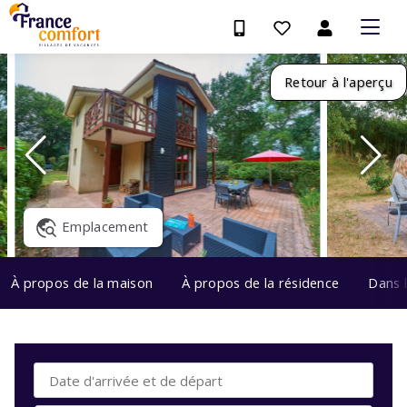
Retour à l'aperçu
Emplacement
À propos de la maison
À propos de la résidence
Dans 