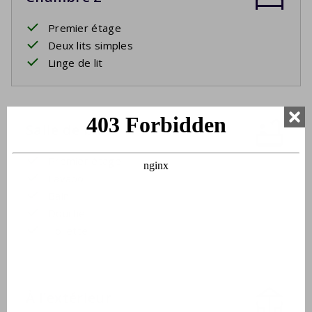
Premier étage
Deux lits simples
Linge de lit
Salle de bain
Premier étage
Lavabo
Bain
Douche
Toilette
À l'extérieur