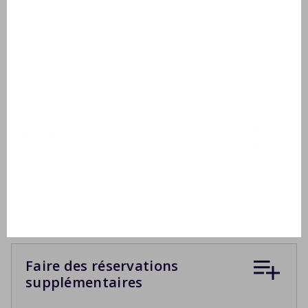
Salon de jardin
2 Chaises longues
Terrasse couverte
BBQ fixe
Compris
Séchoir
Planche à repasser
Apart 2e toilet
Faire des réservations
supplémentaires