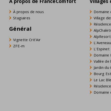
À propos de FranceComfort
Villages
À propos de nous
Domaine 
Stagiaires
Village de
Résidence
Général
AlpChalets
AlpResort
Vignette Crit'Air
L'Aveneau 
ZFE-m
L'Espinet
Domaine L
Vallée de
Jardin du 
Bourg Est 
Le Lac Bl
Résidence
Domaine d