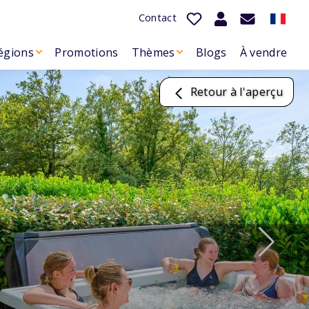
Contact
égions
Promotions
Thèmes
Blogs
À vendre
Retour à l'aperçu