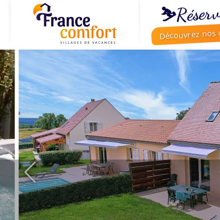
⛷️Réserv
Découvrez nos o