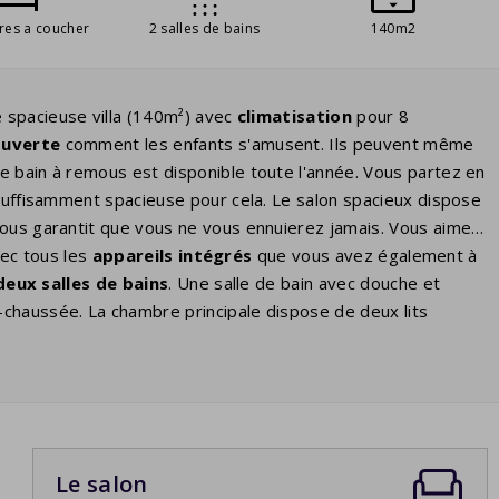
res a coucher
2 salles de bains
140m2
 spacieuse villa (140m²) avec
climatisation
pour 8
ouverte
comment les enfants s'amusent. Ils peuvent même
Le bain à remous est disponible toute l'année. Vous partez en
 suffisamment spacieuse pour cela. Le salon spacieux dispose
vous garantit que vous ne vous ennuierez jamais. Vous aimez
ec tous les
appareils intégrés
que vous avez également à
deux salles de bains
. Une salle de bain avec douche et
chaussée. La chambre principale dispose de deux lits
omme les trois chambres du premier étage. Il y a aussi la
 lavabo. Il y a des toilettes séparées.
Le salon