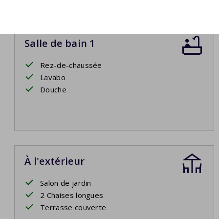
Salle de bain 1
Rez-de-chaussée
Lavabo
Douche
À l'extérieur
Salon de jardin
2 Chaises longues
Terrasse couverte