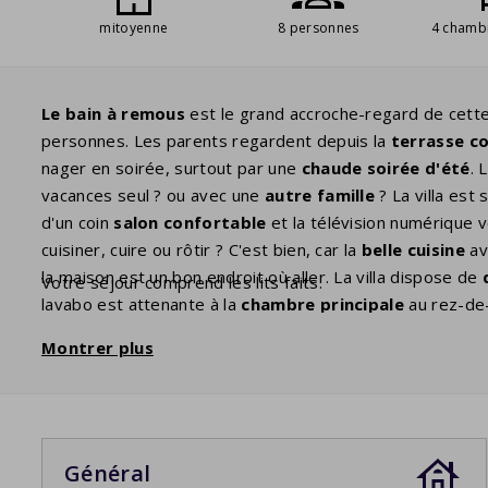
mitoyenne
8 personnes
4 chamb
Le bain à remous
est le grand accroche-regard de cette
personnes. Les parents regardent depuis la
terrasse c
nager en soirée, surtout par une
chaude soirée d'été
. 
vacances seul ? ou avec une
autre famille
? La villa est
d'un coin
salon confortable
et la télévision numérique 
cuisiner, cuire ou rôtir ? C'est bien, car la
belle cuisine
av
la maison est un bon endroit où aller. La villa dispose de
Votre séjour comprend les lits faits.
lavabo est attenante à la
chambre principale
au rez-de-
simples confortables avec
sommier à ressorts
, tout c
Montrer plus
deuxième salle de bain avec une baignoire avec douche et
Général