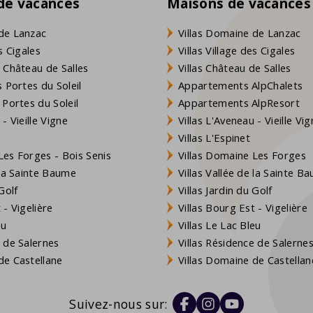
 de vacances
Maisons de vacances
de Lanzac
Villas Domaine de Lanzac
s Cigales
Villas Village des Cigales
 Château de Salles
Villas Château de Salles
 Portes du Soleil
Appartements AlpChalets
 Portes du Soleil
Appartements AlpResort
- Vieille Vigne
Villas L'Aveneau - Vieille Vi
Villas L'Espinet
es Forges - Bois Senis
Villas Domaine Les Forges
 la Sainte Baume
Villas Vallée de la Sainte B
Golf
Villas Jardin du Golf
- Vigelière
Villas Bourg Est - Vigelière
eu
Villas Le Lac Bleu
 de Salernes
Villas Résidence de Salerne
e Castellane
Villas Domaine de Castellan
Suivez-nous sur: