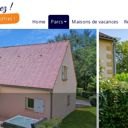
ez !
ffres !
Home
Parcs
Maisons de vacances
R