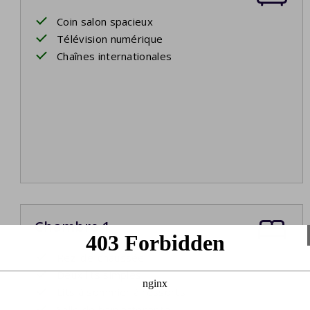
Coin salon spacieux
Télévision numérique
Chaînes internationales
Chambre 1
Rez-de-chaussée
Deux lits simples
Lits à sommier à ressorts
Salle de bain attenante