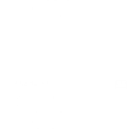
Linge de lit
Lits faits à l'arrivée
Chambre 3
Premier étage
Deux lits simples
Lits à sommier à ressorts
Linge de lit
Lits faits à l'arrivée