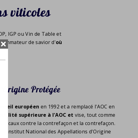
s viticoles
OP, IGP ou Vin de Table et
nsommateur de savior d'
où
'Origine Protégée
onseil européen
en 1992 et a remplacé l'AOC en
 qualité supérieure à l'AOC
et
vise, tout comme
s locaux contre la contrefaçon et la contrefaçon.
r l'Institut National des Appellations d'Origine