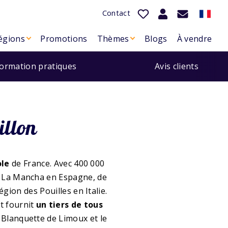
Contact
égions
Promotions
Thèmes
Blogs
À vendre
formation pratiques
Avis clients
illon
ole
de France. Avec 400 000
de La Mancha en Espagne, de
gion des Pouilles en Italie.
et fournit
un tiers de tous
a Blanquette de Limoux et le