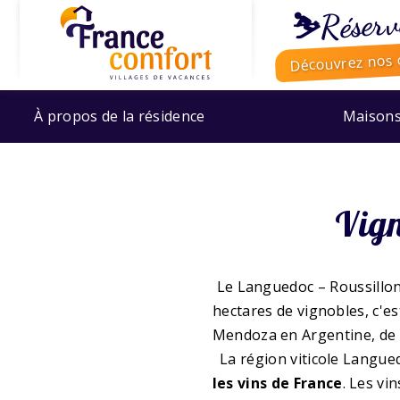
⛷️Réserv
Découvrez nos o
À propos de la résidence
Maison
Vign
Le Languedoc – Roussillon 
hectares de vignobles, c'e
Mendoza en Argentine, de la
La région viticole Langue
les vins de France
. Les vi