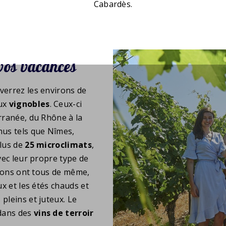
Cabardès.
vos vacances
verrez les environs de
eux
vignobles
. Ceux-ci
erranée, du Rhône à la
nus tels que Nîmes,
plus de
25 microclimats
,
avec leur propre type de
égions ont tous de même,
ux et les étés chauds et
pleins et juteux. Le
 dans des
vins de terroir