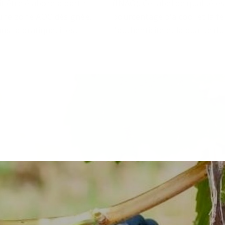
t être élaboré à partir
(INAO). Ce label de qualité e
'une zone AOC désignée.
pourcentage d'alcool et la fer
s la pratique, il est
l'authenticité et la qualité du