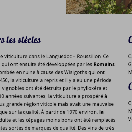
 les siècles
 de viticulture dans le Languedoc – Roussillon. Ce
C
 qui ont ensuite été développées par les
Romains
.
G
 tombée en ruine à cause des Wisigoths qui ont
M
450, la viticulture a repris et il y a eu une période
s vignobles ont été détruits par le phylloxéra et
0 années suivantes, la viticulture a prospéré à
C
us grande région viticole mais avait une mauvaise
M
que sur la qualité. À partir de 1970 environ,
la
V
éduite et les cépages moins bons ont été remplacés
utes sortes de marques de qualité. Des vins de très