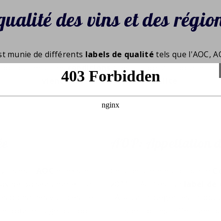
qualité des vins et des région
est munie de différents
labels de qualité
tels que l'AOC, A
répond à certaines
conditions
. C'est important pour le co
vient
le vin et quelle est sa
qualité
.
ée
AOP: Appellation d
vins est l'
AOC
et existe
Ce label a été établi par le
C
Roy de Boiseaumarié. Il a
2011. L'AOP est un
label de
es domaines viticoles. Le
l'AOC, à protéger les produit
 le pourcentage d'alcool
L'inspection est effectuée pa