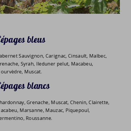
Cépages bleus
abernet Sauvignon, Carignac, Cinsault, Malbec,
renache, Syrah, Ileduner pelut, Macabeu,
ourvèdre, Muscat.
Cépages blancs
hardonnay, Grenache, Muscat, Chenin, Clairette,
acabeu, Marsanne, Mauzac, Piquepoul,
ermentino, Roussanne.