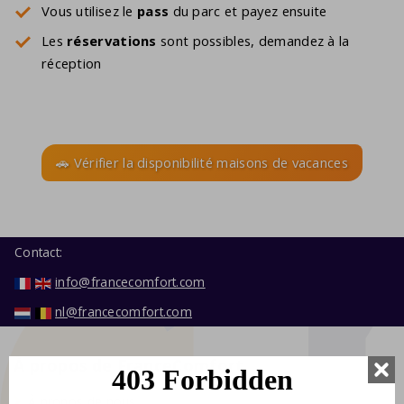
Vous utilisez le
pass
du parc et payez ensuite
Les
réservations
sont possibles, demandez à la
réception
🚗 Vérifier la disponibilité maisons de vacances
Contact:
info@francecomfort.com
nl@francecomfort.com
À propos de FranceComfort
À propos de nous