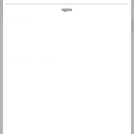
Stagiaires
Général
Vignette Crit'Air
ZFE-m
Villages de vacances
Domaine de Lanzac
Village des Cigales
Résidence Château de Salles
AlpChalets Portes du Soleil
AlpResort Portes du Soleil
L'Aveneau - Vieille Vigne
L'Espinet
Domaine Les Forges - Bois Senis
Vallée de la Sainte Baume
Jardin du Golf