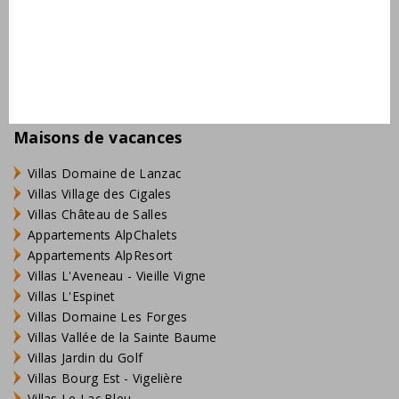
Bourg Est - Vigelière
Le Lac Bleu
Résidence de Salernes
Domaine de Castellane
Maisons de vacances
Villas Domaine de Lanzac
Villas Village des Cigales
Villas Château de Salles
Appartements AlpChalets
Appartements AlpResort
Villas L'Aveneau - Vieille Vigne
Villas L'Espinet
Villas Domaine Les Forges
Villas Vallée de la Sainte Baume
Villas Jardin du Golf
Villas Bourg Est - Vigelière
Villas Le Lac Bleu