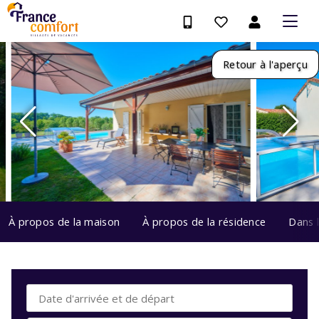
Retour à l'aperçu
À propos de la maison
À propos de la résidence
Dans 