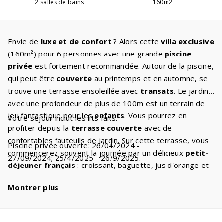
2 salles de bains
160m2
Envie de
luxe et de confort
? Alors cette
villa exclusive
(160m²) pour 6 personnes avec une grande
piscine
privée
est fortement recommandée. Autour de la piscine,
qui peut être
couverte
au printemps et en automne, se
trouve une terrasse ensoleillée avec
transats
. Le jardin
avec une profondeur de plus de 100m est un terrain de
jeu fantastique pour les
enfants
. Vous pourrez en
Votre séjour inclut les lits faits.
profiter depuis la
terrasse couverte
avec de
confortables fauteuils de jardin. Sur cette terrasse, vous
Piscine privée ouverte: 26/04/2024 -
commencerez souvent la journée par un délicieux
petit-
27/09/2024; 25/4/2025 - 26/9/2025.
déjeuner français
: croissant, baguette, jus d'orange et
une tasse de café. Vous aimez les plats savoureux ? Il y a
Montrer plus
une
cuisine moderne
à votre disposition avec les
appareils intégrés que vous avez également à la maison.
Dans la buanderie se trouve la
machine à laver
, le