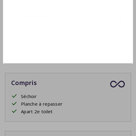
À l'extérieur
Salon de jardin
4 Chaises longues
Terrasse couverte
Stores
Compris
Séchoir
Planche à repasser
Apart 2e toilet