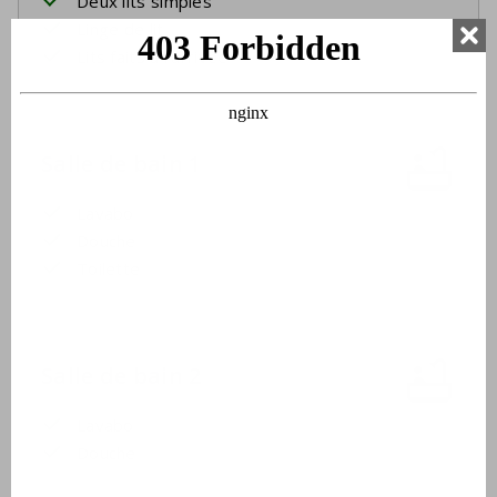
Deux lits simples
Linge de lit
Lits faits à l'arrivée
Salle de bain 1
Lavabo
Douche
Toilette
Salle de bain 2
Lavabo
Douche