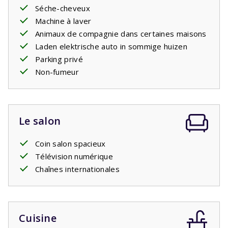
d'une
borne de recharge
Séche-cheveux
pour recharger les voitures
électriques. Si tel est le cas, vous pouvez l'ajouter en tant
Machine à laver
qu'élément facultatif. C'est une
Animaux de compagnie dans certaines maisons
prise standard
comme
toutes les autres prises de la maison. Vous devrez peut-
Laden elektrische auto in sommige huizen
être apportez votre
Parking privé
propre
adaptateur.
Non-fumeur
Le salon
Coin salon spacieux
Télévision numérique
Chaînes internationales
Cuisine