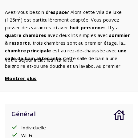
Avez-vous besoin
d'espace
? Alors cette villa de luxe
(125m²) est particulièrement adaptée. Vous pouvez
passer des vacances ici avec
huit personnes
. Il y a
quatre chambres
avec deux lits simples avec
sommier
à ressorts
, trois chambres sont au premier étage, la
chambre principale
est au rez-de-chaussée avec
une
salle de bain attenante
. Cette salle de bain a une
Votre séjour inclut les lits faits.
baignoire et/ou une douche et un lavabo. Au premier
étage se trouve la deuxième salle de bain avec baignoire
Montrer plus
et/ou douche et lavabo. Il y a aussi des toilettes
séparées à cet étage. Profitez d'un bon film sur la
télévision
Canal Digital
ensemble dans le salon
atmosphérique. Vous pouvez préparer les plats les plus
savoureux dans la cuisine moderne, entièrement équipée
Général
et dotée
d'appareils encastrés de luxe
. Dans votre
jardin avec
Individuelle
terrasse couverte
, vous pourrez bronzer
pendant que les enfants jouent. Plusieurs villas disposent
Wi-Fi