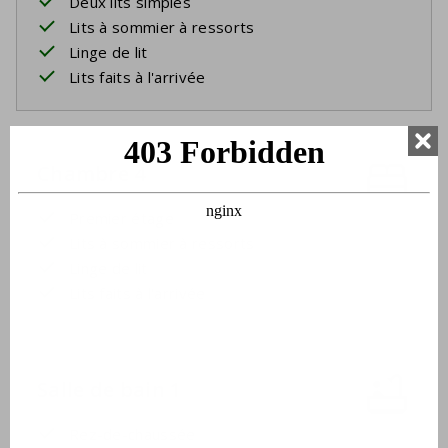
Deux lits simples
Lits à sommier à ressorts
Linge de lit
Lits faits à l'arrivée
Chambre 4
Premier étage
Lits à sommier à ressorts
Linge de lit
Lits faits à l'arrivée
Salle de bain 1
Rez-de-chaussée