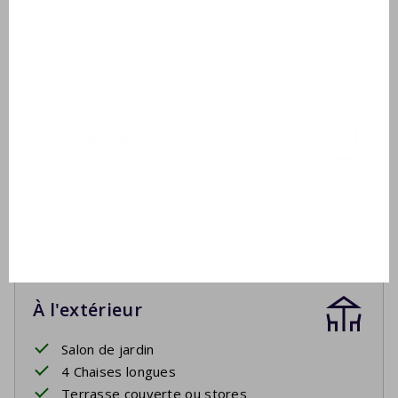
Lavabo
Cabine de douche ou douche dans la baignoire
Toilette
Salle de bain 2
Premier étage
Lavabo
Cabine de douche ou douche dans la baignoire
À l'extérieur
Salon de jardin
4 Chaises longues
Terrasse couverte ou stores