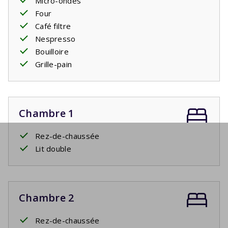
Micro-ondes
Four
Café filtre
Nespresso
Bouilloire
Grille-pain
Chambre 1
Rez-de-chaussée
Lit double
Chambre 2
Rez-de-chaussée