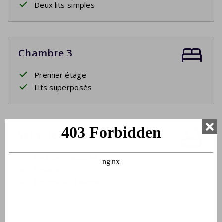
Deux lits simples
Chambre 3
Premier étage
Lits superposés
Salle de bain 1
Rez-de-chaussée
Lavabo
Douche à l'italienne