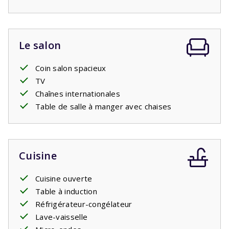
toilettes.
Par le salon, vous accédez à la
terrasse couverte
. Un
endroit agréable pour manger ensemble, lire un livre ou
Le salon
rechercher un peu d
’
ombre lors des journées chaudes.
Autour du jardin, les arbres et les arbustes offrent des
Coin salon spacieux
coins abrités, afin que vous puissiez à tout moment de la
TV
journée choisir entre soleil et ombre.
Chaînes internationales
Table de salle à manger avec chaises
Cuisine
Cuisine ouverte
Table à induction
Réfrigérateur-congélateur
Lave-vaisselle