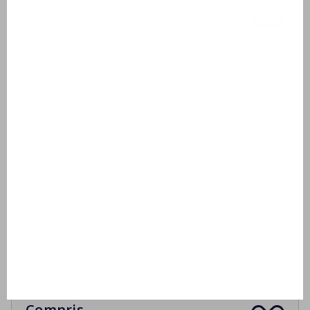
Salle de bain 2
Premier étage
Lavabo
Douche
Toilette
À l'extérieur
Salon de jardin
4 Chaises longues
Terrasse couverte
BBQ électrique
Compris