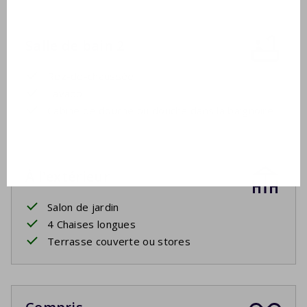
Salle de bain 2
Rez-de-chaussée
Lavabo
Cabine de douche ou douche dans la baignoire
À l'extérieur
Salon de jardin
4 Chaises longues
Terrasse couverte ou stores