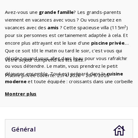
Avez-vous une
grande famille
? Les grands-parents
viennent en vacances avec vous ? Ou vous partez en
vacances avec des
amis
? Cette spacieuse villa (115m²)
pour six personnes est certainement adaptée à cela. Et
encore plus attrayant est le luxe d'une
piscine privée
.
Que ce soit tôt le matin ou tard le soir, c'est vous qui
décidez quand vous allez dans l'eau pour vous rafraîchir
Votre séjour comprend les lits faits.
ou vous détendre. Le matin, vous prendrez le petit
déjeuner ensemble. Tout est préparé dans la
cuisine
Piscine privée ouverte: 25/4/2026 - 26/9/2026
moderne
et toute équipée : croissants dans une corbeille
à pain, jus d'orange dans une carafe, parfait ! Le séjour
Montrer plus
spacieux dispose d'un
coin salon attrayant
. Vous
pourrez regarder tranquillement la télévision avec
chaines numériques
ou bronzez sur l'une des chaises
longues au bord de la piscine. Le soir, des lits
confortables avec
sommiers à ressorts
vous attendent
Général
pour une bonne nuit de sommeil. Il y en a deux dans