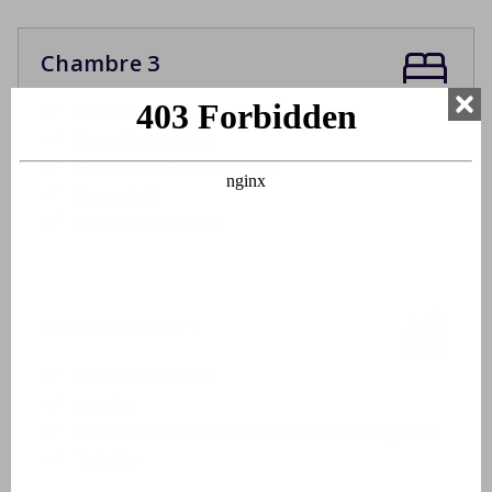
Chambre 3
Rez-de-chaussée
Deux lits simples
Lits à sommier à ressorts
Linge de lit
Lits faits à l'arrivée
Salle de bain 1
Rez-de-chaussée
Lavabo
Cabine de douche ou douche dans la baignoire
Toilette