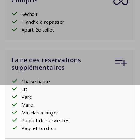
Compris
Séchoir
Planche à repasser
Apart 2e toilet
Faire des réservations
supplémentaires
Chaise haute
Lit
Parc
Mare
Matelas à langer
Paquet de serviettes
Paquet torchon