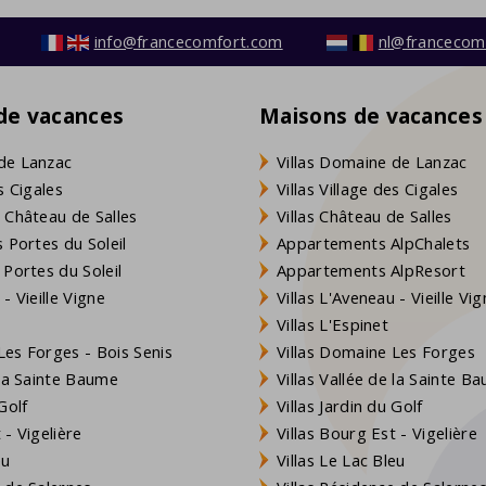
info@francecomfort.com
nl@francecom
 de vacances
Maisons de vacances
de Lanzac
Villas Domaine de Lanzac
s Cigales
Villas Village des Cigales
 Château de Salles
Villas Château de Salles
 Portes du Soleil
Appartements AlpChalets
 Portes du Soleil
Appartements AlpResort
- Vieille Vigne
Villas L'Aveneau - Vieille Vi
Villas L'Espinet
es Forges - Bois Senis
Villas Domaine Les Forges
 la Sainte Baume
Villas Vallée de la Sainte B
Golf
Villas Jardin du Golf
- Vigelière
Villas Bourg Est - Vigelière
eu
Villas Le Lac Bleu