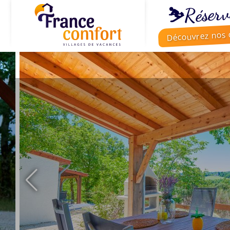
⛷️Réserv
Découvrez nos o