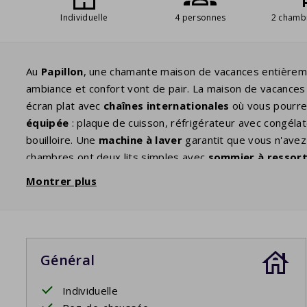
Individuelle
4 personnes
2 chamb
Au
Papillon
, une chamante maison de vacances entière
ambiance et confort vont de pair. La maison de vacances 
écran plat avec
chaînes internationales
où vous pourre
équipée
: plaque de cuisson, réfrigérateur avec congéla
bouilloire. Une
machine à laver
garantit que vous n'ave
chambres ont deux lits simples avec
sommier à ressor
de bain
moderne dispose d'un lavabo et d'une cabine de d
Montrer plus
couverte
jusque tard dans la soirée. Détendez-vous ave
disposent d'un barbecue privé. Vous pouvez le sélectionn
d'espace autour de la maison où les enfants pourront
jo
Votre séjour comprend les lits faits.
Général
Individuelle