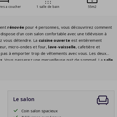
res a coucher
1 salle de bain
55m2
ment
rénovée
pour 4 personnes, vous découvrirez comment
dispose d'un coin salon confortable avec une télévision à
z vous détendre. La
cuisine ouverte
est entièrement
teur, micro-ondes et four,
lave
-
vaisselle
, cafetière et
z pas à emporter trop de vêtements avec vous. Les deux
ts
. Vous passerez une merveilleuse nuit de sommeil. La
salle
ouche. Vous pourrez profiter du plein air sur la
terrasse
c un verre de vin ou autour du barbecue. Certaines maisons
er dans les caractéristiques de la maison. Il y a beaucoup
uer
.
Le salon
Coin salon spacieux