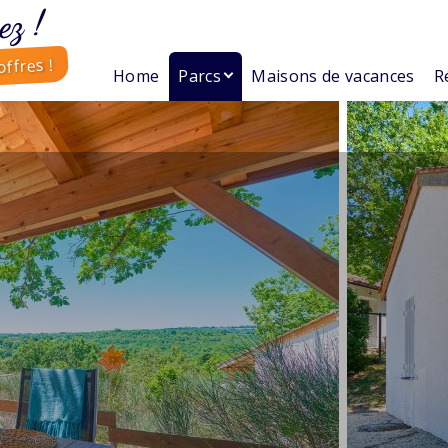
ez !
ffres !
Home
Parcs
Maisons de vacances
R