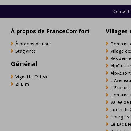
Contact:
À propos de FranceComfort
Villages
À propos de nous
Domaine 
Stagiaires
Village de
Résidence
Général
AlpChalets
AlpResort
Vignette Crit'Air
L'Aveneau 
ZFE-m
L'Espinet
Domaine L
Vallée de
Jardin du 
Bourg Est 
Le Lac Bl