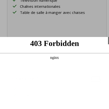
Télévision numérique
Chaînes internationales
Table de salle à manger avec chaises
Chambre 1
Rez-de-chaussée
Deux lits simples
Lits à sommier à ressorts
Linge de lit