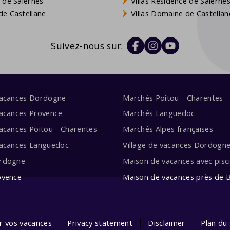
 de Salernes
Villas Résidence de Salerne
e Castellane
Villas Domaine de Castellan
Suivez-nous sur:
vacances Dordogne
Marchés Poitou - Charentes
acances Provence
Marchés Languedoc
acances Poitou - Charentes
Marchés Alpes françaises
vacances Languedoc
Village de vacances Dordogn
rdogne
Maison de vacances avec pisc
ovence
Maison de vacances près de 
ur vos vacances
Privacy statement
Disclaimer
Plan du 