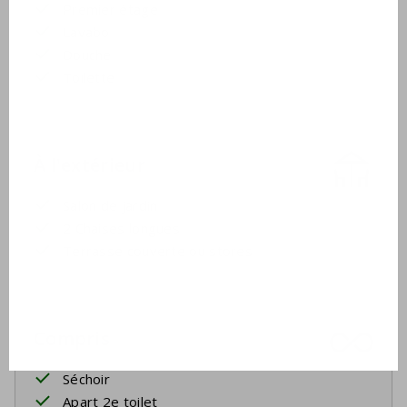
Premier étage
Lavabo
Douche
Toilette
À l'extérieur
Salon de jardin
2 Chaises longues
Terrasse couverte ou stores
Compris
Séchoir
Apart 2e toilet