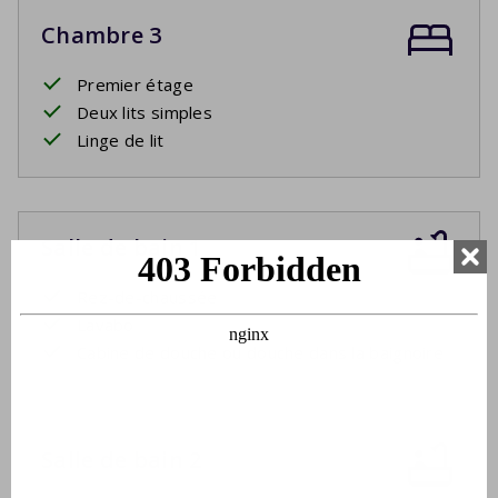
Chambre 3
Premier étage
Deux lits simples
Linge de lit
Salle de bain 1
Rez-de-chaussée
Lavabo
Cabine de douche ou douche dans la baignoire
Salle de bain 2