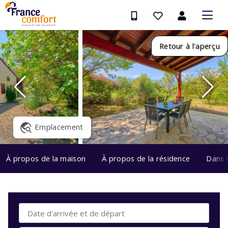
Retour à l'aperçu
Emplacement
À propos de la maison
À propos de la résidence
Dans 