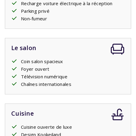
Recharge voiture électrique à la réception
beaucoup d'intimité. Les enfants peuvent jouer à
Parking privé
merveille ici. Un luxueux salon de jardin avec
transats
Non-fumeur
vous attend.
Le salon
Coin salon spacieux
Foyer ouvert
Télévision numérique
Chaînes internationales
Cuisine
Cuisine ouverte de luxe
Design Kookeiland