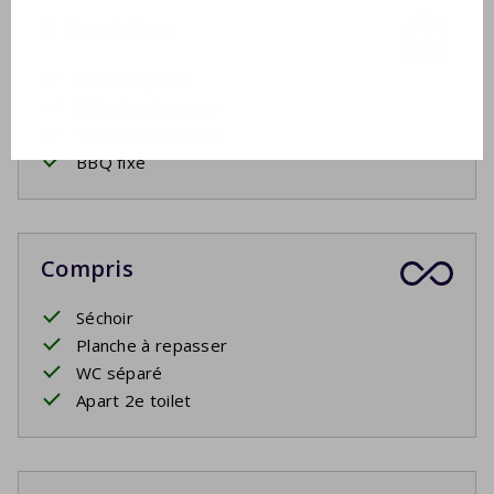
À l'extérieur
Salon de jardin
2 Chaises longues
Terrasse couverte
BBQ fixe
Compris
Séchoir
Planche à repasser
WC séparé
Apart 2e toilet