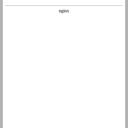
Salle de bain 1
Premier étage
Double évier
Bain
Douche
Salle de bain 2
Premier étage
Double évier
Douche