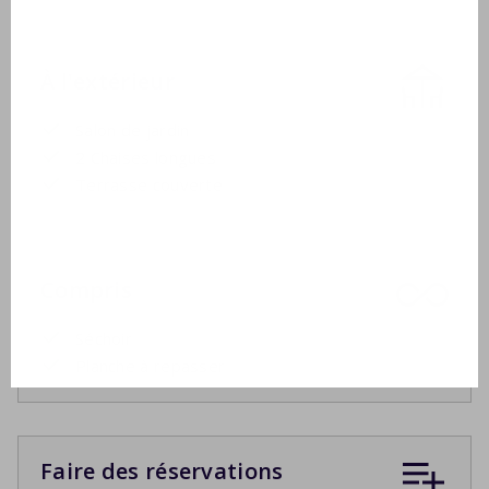
À l'extérieur
Salon de jardin
2 Chaises longues
Terrasse couverte
Compris
Séchoir
Planche à repasser
Faire des réservations