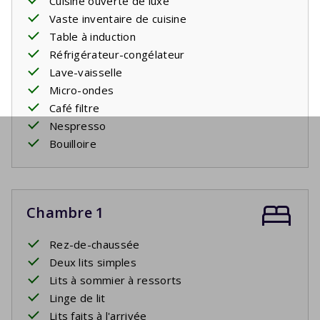
Cuisine ouverte de luxe
Vaste inventaire de cuisine
Table à induction
Réfrigérateur-congélateur
Lave-vaisselle
Micro-ondes
Café filtre
Nespresso
Bouilloire
Chambre 1
Rez-de-chaussée
Deux lits simples
Lits à sommier à ressorts
Linge de lit
Lits faits à l'arrivée