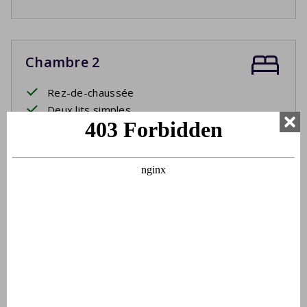
Chambre 2
Rez-de-chaussée
Deux lits simples
Lits à sommier à ressorts
Linge de lit
Lits faits à l'arrivée
Salle de bain
Rez-de-chaussée
Lavabo
Douche