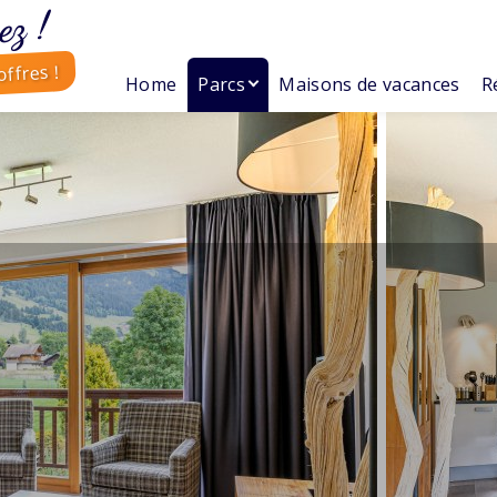
ez !
ffres !
Home
Parcs
Maisons de vacances
R