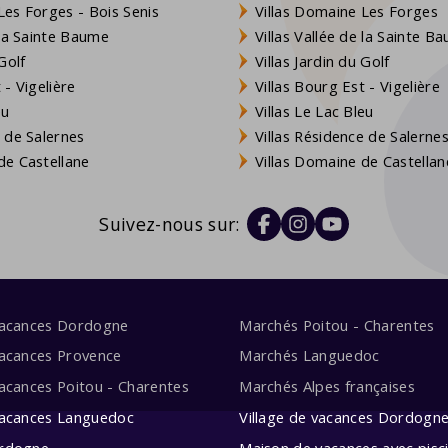
es Forges - Bois Senis
Villas Domaine Les Forges
 la Sainte Baume
Villas Vallée de la Sainte B
Golf
Villas Jardin du Golf
- Vigelière
Villas Bourg Est - Vigelière
eu
Villas Le Lac Bleu
 de Salernes
Villas Résidence de Salerne
e Castellane
Villas Domaine de Castellan
Suivez-nous sur:
vacances Dordogne
Marchés Poitou - Charentes
acances Provence
Marchés Languedoc
acances Poitou - Charentes
Marchés Alpes françaises
vacances Languedoc
Village de vacances Dordogn