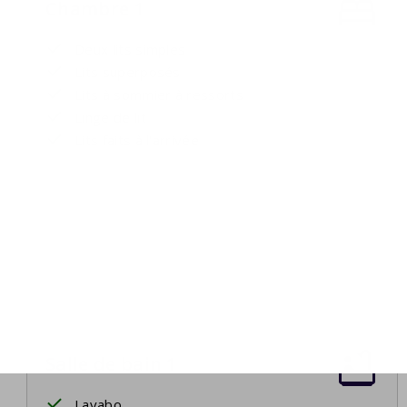
Chambre 1
Deux lits simples
Lits superposés
Lits à sommier à ressorts
Linge de lit
Lits faits à l'arrivée
Salle de bain 1
Lavabo