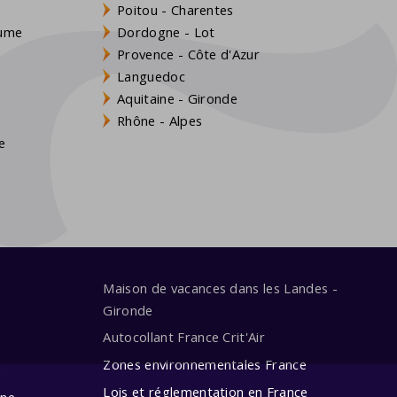
Poitou - Charentes
aume
Dordogne - Lot
Provence - Côte d'Azur
Languedoc
Aquitaine - Gironde
s
Rhône - Alpes
e
Maison de vacances dans les Landes -
Gironde
Autocollant France Crit'Air
Zones environnementales France
e
Lois et réglementation en France