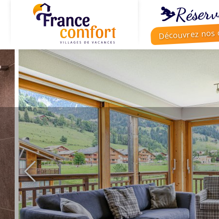
⛷️Réserv
Découvrez nos o