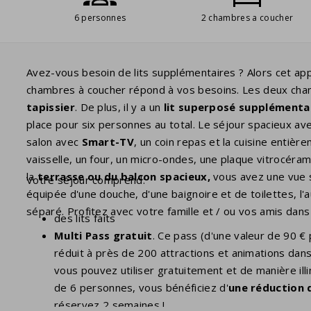
6 personnes
2 chambres a coucher
Avez-vous besoin de lits supplémentaires ? Alors cet 
chambres à coucher répond à vos besoins. Les deux ch
tapissier
. De plus, il y a un
lit superposé supplémenta
place pour six personnes au total. Le séjour spacieux av
salon avec
Smart-TV
, un coin repas et la cuisine entièr
vaisselle, un four, un micro-ondes, une plaque vitrocéram
la
terrasse ou du balcon spacieux,
vous avez une vue s
Votre séjour comprend:
équipée d'une douche, d'une baignoire et de toilettes, l'
séparé. Profitez avec votre famille et / ou vos amis dan
des lits faits
Multi Pass gratuit
. Ce pass (d'une valeur de 90 €
réduit à près de 200 attractions et animations dans
vous pouvez utiliser gratuitement et de manière ill
de 6 personnes, vous bénéficiez d'
une réduction 
réservez 2 semaines !