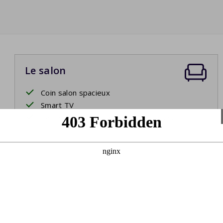
Le salon
Coin salon spacieux
Smart TV
Table de salle à manger avec chaises