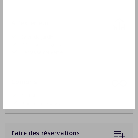
À l'extérieur
Salon de jardin
2 Chaises longues
Terrasse couverte
Compris
Séchoir
Planche à repasser
Faire des réservations