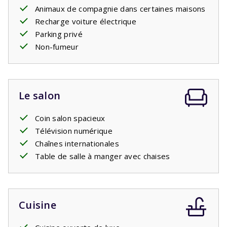
Animaux de compagnie dans certaines maisons
beaucoup d'espace autour de la maison où les enfants
Recharge voiture électrique
pourront
jouer
.
Parking privé
Votre séjour comprend les lits faits.
Non-fumeur
Le salon
Coin salon spacieux
Télévision numérique
Chaînes internationales
Table de salle à manger avec chaises
Cuisine