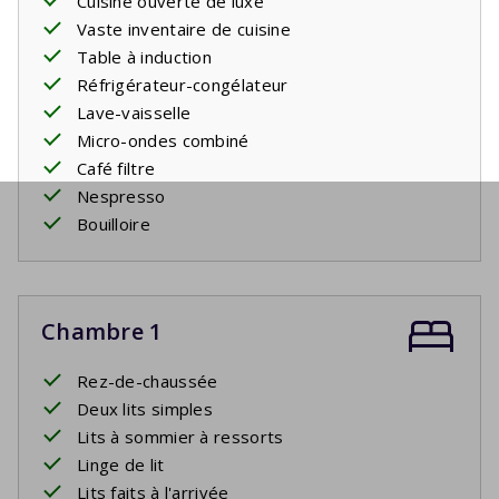
Cuisine ouverte de luxe
Vaste inventaire de cuisine
Table à induction
Réfrigérateur-congélateur
Lave-vaisselle
Micro-ondes combiné
Café filtre
Nespresso
Bouilloire
Chambre 1
Rez-de-chaussée
Deux lits simples
Lits à sommier à ressorts
Linge de lit
Lits faits à l'arrivée