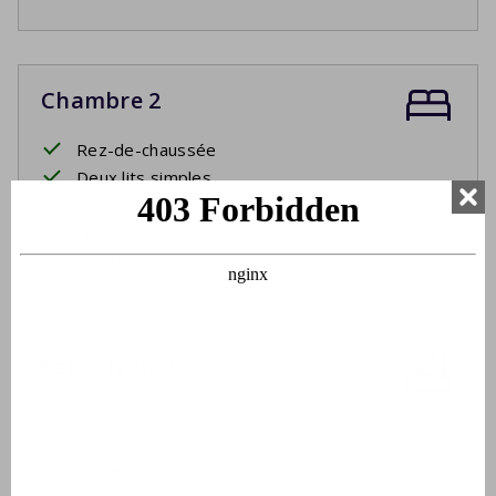
Chambre 2
Rez-de-chaussée
Deux lits simples
Lits à sommier à ressorts
Linge de lit
Lits faits à l'arrivée
Salle de bain
Rez-de-chaussée
Lavabo
Douche