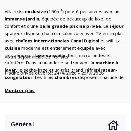
Villa
très exclusive
(160m²) pour 6 personnes avec un
immense jardin
, équipée de beaucoup de luxe, de
confort et d'une
belle grande piscine privée
. Le
séjour
spacieux dispose d'un coin salon cosy avec TV écran plat
avec
chaînes internationales Canal Digital
et wifi. La
cuisine
moderne est entièrement équipée avec
réfrigérateur,
lave-vaisselle
, four, micro-ondes et
Votre séjour inclut les lits faits.
cafetière. Dans la buanderie se trouvent
la machine à
laver
, le sèche-linge et un très grand
réfrigérateur-
Piscine privée ouverte: 24/4/2026 - 25/9/2026
congélateur
. Les trois
chambres
disposent chacune de
deux lits confortables avec
sommier à ressorts
. Il y a
Montrer plus
deux
salles de bain
avec baignoire et/ou douche, lavabo
et toilettes. Il y a aussi un deuxième WC séparé. Les
portes-fenêtres donnent accès à une spacieuse
terrasse
couverte
avec des chaises de jardin confortables. Vous
avez vue sur le jardin profond de plus de 100 mètres
Général
avec son propre marais, tandis qu'à l'avant, vous avez