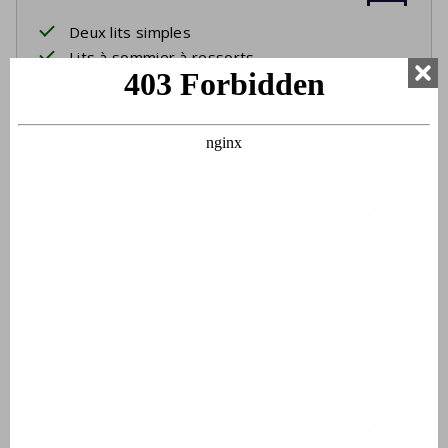
Deux lits simples
Lits à sommier à ressorts
Linge de lit
Lits faits à l'arrivée
Salle de bain 1
Lavabo
Bain
Douche
Toilette
Salle de bain 2