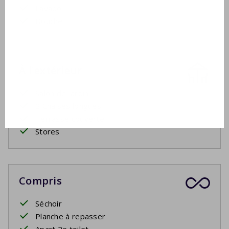
Lavabo
Douche
À l'extérieur
Salon de jardin
2 Chaises longues
Terrasse couverte
Stores
Compris
Séchoir
Planche à repasser
Apart 2e toilet