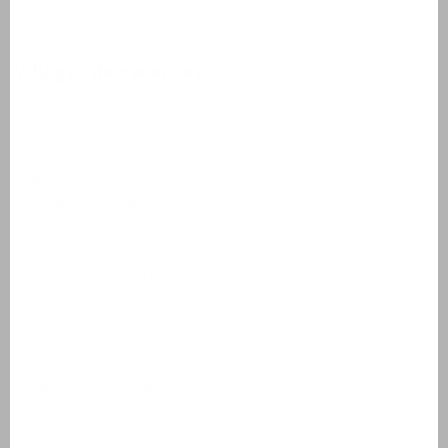
ZFE-m
Villages de vacances
Domaine de Lanzac
Village des Cigales
Résidence Château de Salles
AlpChalets Portes du Soleil
AlpResort Portes du Soleil
L'Aveneau - Vieille Vigne
L'Espinet
Domaine Les Forges - Bois Senis
Vallée de la Sainte Baume
Jardin du Golf
Bourg Est - Vigelière
Le Lac Bleu
Résidence de Salernes
Domaine de Castellane