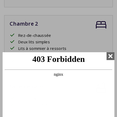
Chambre 2
Rez-de-chaussée
Deux lits simples
Lits à sommier à ressorts
Linge de lit
Lits faits à l'arrivée
Salle de bain
Double évier
Douche à l'italienne
Toilette