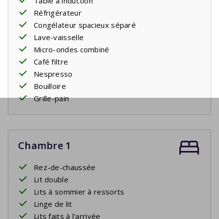
Table à induction
Réfrigérateur
Congélateur spacieux séparé
Lave-vaisselle
Micro-ondes combiné
Café filtre
Nespresso
Bouilloire
Grille-pain
Chambre 1
Rez-de-chaussée
Lit double
Lits à sommier à ressorts
Linge de lit
Lits faits à l'arrivée