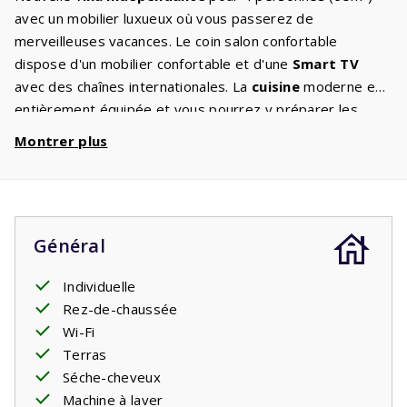
avec un mobilier luxueux où vous passerez de
merveilleuses vacances. Le coin salon confortable
dispose d'un mobilier confortable et d'une
Smart TV
avec des chaînes internationales. La
cuisine
moderne est
entièrement équipée et vous pourrez y préparer les
plats les plus délicieux. La
chambre principale
dispose
Montrer plus
d'un lit double à sommier. Les deuxième chambre dispose
de deux
lits simples à sommier tapissier
. La salle de
bains est équipée d'une douche à l'italienne, d'un lavabo,
de toilettes et la machine à laver / sèche-linge. Il y a des
Général
toilettes séparées dans le hall. Le jardin dispose d'une
grande terrasse
avec mobilier de jardin d'où vous
Individuelle
pourrez profiter de la beauté des lieux.
Rez-de-chaussée
Votre séjour comprend des lits faits.
Wi-Fi
Terras
Séche-cheveux
Machine à laver