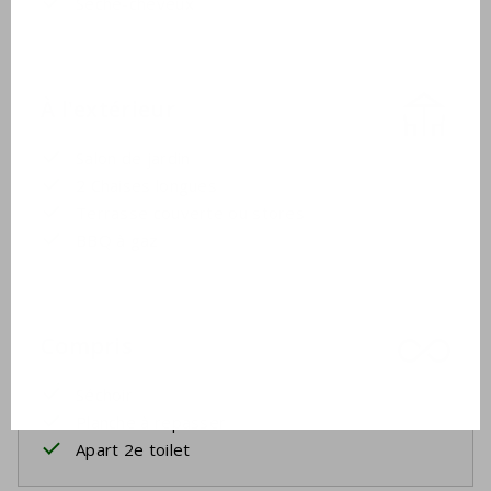
Sèche-cheveux
À l'extérieur
Salon de jardin
2 Chaises longues
Terrasse couverte ou stores
BBQ à gaz
Compris
Séchoir
Planche à repasser
Apart 2e toilet