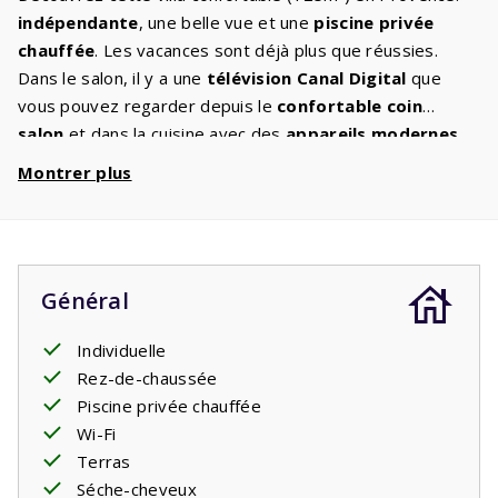
indépendante
, une belle vue et une
piscine privée
chauffée
. Les vacances sont déjà plus que réussies.
Dans le salon, il y a une
télévision Canal Digital
que
vous pouvez regarder depuis le
confortable coin
salon
et dans la cuisine avec des
appareils modernes
,
vous pouvez préparer les plats les plus délicieux. Vous
Montrer plus
partez
entre amis
dans cette grande villa ? Votre
repos
nocturne
a également été pensé, il y a trois chambres
avec deux
lits confortables
et une chambre avec un lit
simple et des lits superposés. Il y a deux salles de bains
Général
avec lavabo, douche à l'italienne et toilettes. Dans le
jardin, sur la
terrasse couverte
, vous pouvez vous
Individuelle
asseoir et profiter de la belle nature et des enfants qui
Rez-de-chaussée
jouent dans la piscine. Le soir, un verre de vin et profiter
Piscine privée chauffée
du silence jusqu'à tard, seulement interrompu par les
Wi-Fi
grillons.
Terras
Votre séjour comprend les lits faits.
Séche-cheveux