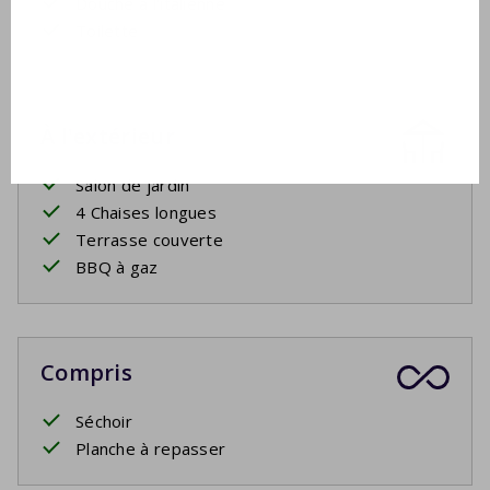
Douche à l'italienne
Toilette
À l'extérieur
Salon de jardin
4 Chaises longues
Terrasse couverte
BBQ à gaz
Compris
Séchoir
Planche à repasser