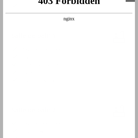
Lits superposés
Salle de bain 1
Rez-de-chaussée
Lavabo
Douche à l'italienne
Toilette
Sèche-cheveux
Salle de bain 2
Rez-de-chaussée
Double évier