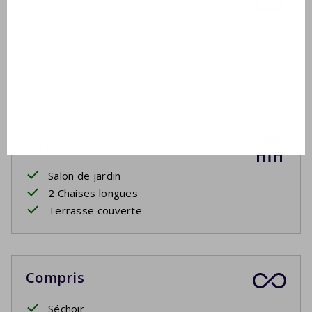
Premier étage
Lavabo
Bain
Douche dans le bain
À l'extérieur
Salon de jardin
2 Chaises longues
Terrasse couverte
Compris
Séchoir