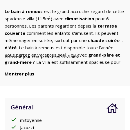
Le bain à remous
est le grand accroche-regard de cette
spacieuse villa (115m²) avec
climatisation
pour 6
personnes. Les parents regardent depuis la
terrasse
couverte
comment les enfants s'amusent. Ils peuvent
même nager en soirée, surtout par une
chaude soirée
d'été
. Le bain à remous est disponible toute l'année.
Vous partez en vacances seul ? ou avec
grand-père et
Votre séjour comprend les lits faits.
grand-mère
? La villa est suffisamment spacieuse pour
cela. Le salon spacieux dispose d'un coin
salon
Montrer plus
confortable
et la télévision numérique vous garantit que
vous ne vous ennuierez jamais. Vous aimez cuisiner, cuire
ou rôtir ? C'est bien, car la
belle cuisine
avec tous les
appareils intégrés
que vous avez également à la maison
est un bon endroit où aller. La villa dispose de
deux
Général
salles de bains
. Une salle de bain avec douche et lavabo
est attenante à la
mitoyenne
chambre principale
au rez-de-
chaussée. La chambre principale dispose de deux lits
Jacuzzi