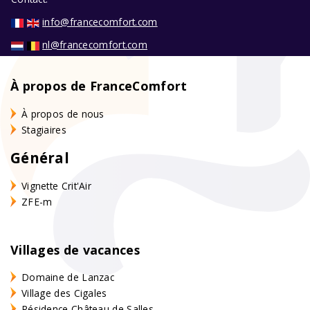
info@francecomfort.com
nl@francecomfort.com
À propos de FranceComfort
À propos de nous
Stagiaires
Général
Vignette Crit'Air
ZFE-m
Villages de vacances
Domaine de Lanzac
Village des Cigales
Résidence Château de Salles