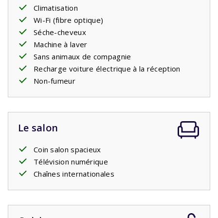
simples confortables avec
Climatisation
sommier à ressorts
, tout
comme les deux chambres du premier étage. Il y a aussi
Wi-Fi (fibre optique)
la deuxième salle de bain avec une baignoire avec douche
Séche-cheveux
et lavabo. Il y a des toilettes séparées.
Machine à laver
L'une des maisons dispose d'une terrasse élargie avec
Sans animaux de compagnie
des pierres naturelles de luxe. Cette maison peut être
Recharge voiture électrique à la réception
réservée avec préférence.
Non-fumeur
Le salon
Coin salon spacieux
Télévision numérique
Chaînes internationales