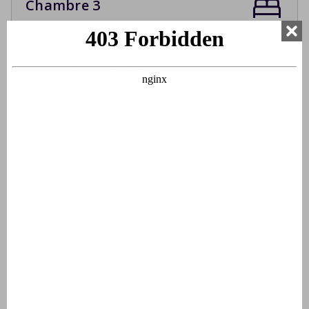
Chambre 3
Premier étage
Deux lits simples
Lits à sommier à ressorts
Linge de lit
Lits faits à l'arrivée
Salle de bain 1
Rez-de-chaussée
Lavabo
Douche
Salle de bain 2