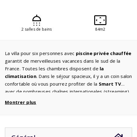
2 salles de bains
84m2
La villa pour six personnes avec
piscine privée chauffée
garantit de merveilleuses vacances dans le sud de la
France. Toutes les chambres disposent de
la
climatisation
. Dans le séjour spacieux, il y a un coin salon
confortable où vous pourrez profiter de la
Smart TV
avec de nombreuses chaînes internationales (streaming).
Bien sûr, la villa dispose également du wifi. Dans la
Montrer plus
cuisine moderne
, qui est équipée de tous les appareils
nécessaires, vous pouvez faire les plats les plus délicieux.
Les chambres du premier étage sont spacieuses et
disposent toutes deux d’une
salle de bain attenante