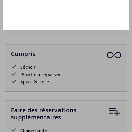
Salon de jardin
2 Chaises longues
Terrasse couverte
Compris
Séchoir
Planche à repasser
Apart 2e toilet
Faire des réservations
supplémentaires
Chaise haute