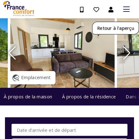
Retour à l'aperçu
Emplacement
À propos de la maison
À propos de la résidence
Dans 