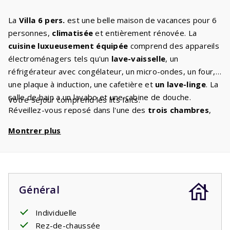
La
Villa 6 pers.
est une belle maison de vacances pour 6
personnes,
climatisée
et entièrement rénovée. La
cuisine luxueusement équipée
comprend des appareils
électroménagers tels qu'un
lave-vaisselle
, un
réfrigérateur avec congélateur, un micro-ondes, un four,
une plaque à induction, une cafetière et
un lave-linge
. La
salle de bain a un lavabo et une cabine de douche.
Votre séjour comprend les lits faits.
Réveillez-vous reposé dans l'une des
trois chambres
,
toutes deux équipées de deux lits simples. Vous pourrez
Montrer plus
vous détendre dans le mobilier confortable et avec une
télévision numérique
avec chaînes internationales. Du
salon vous accédez à la
terrasse spacieuse et
couverte
, le salon de jardin est prêt pour vous. Les
enfants
peuvent jouer sur la pelouse devant votre
Général
maison de vacances.
Individuelle
Rez-de-chaussée