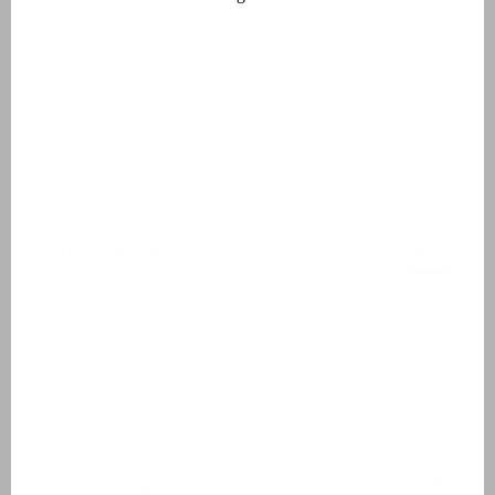
Rez-de-chaussée
Deux lits simples
Lits à sommier à ressorts
Linge de lit
Lits faits à l'arrivée
Salle de bain
Rez-de-chaussée
Lavabo
Douche
Toilette
À l'extérieur