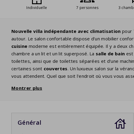
Individuelle
7 personnes
3 chamb
Nouvelle villa indépendante avec climatisation
pour 
autour. Le salon confortable dispose d'un mobilier confo
cuisine
moderne est entièrement équipée. Il y a deux cha
chambre a un lit et un lit superposé. La
salle de bain
est
toilettes, ainsi que de toilettes séparées et d'une machi
certaines sont
couvertes
. Un luxueux salon sur la véra
vous attendent. Quel que soit l'endroit où vous vous as
Votre séjour comprend des lits faits.
Montrer plus
Général