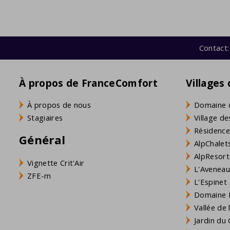
Contact:
À propos de FranceComfort
Villages
À propos de nous
Domaine 
Stagiaires
Village de
Résidence
Général
AlpChalets
AlpResort
Vignette Crit'Air
L'Aveneau 
ZFE-m
L'Espinet
Domaine L
Vallée de
Jardin du 