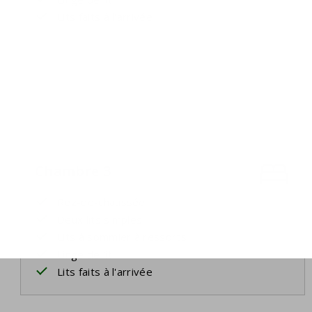
Lits faits à l'arrivée
Chambre 3
Rez-de-chaussée
Deux lits simples
Lits à sommier à ressorts
Linge de lit
Lits faits à l'arrivée