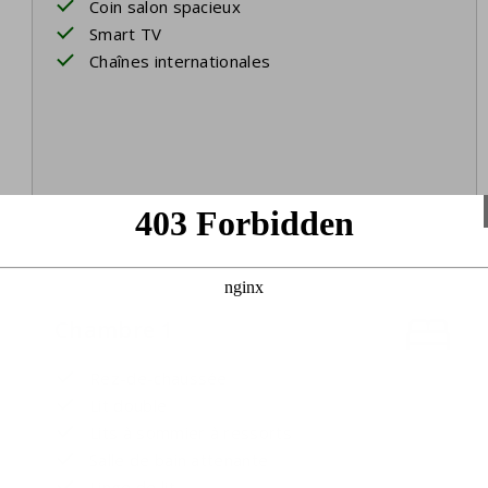
Coin salon spacieux
Smart TV
Chaînes internationales
Chambre 1
Rez-de-chaussée
Lit double
Lits à sommier à ressorts
Salle de bain attenante
Linge de lit