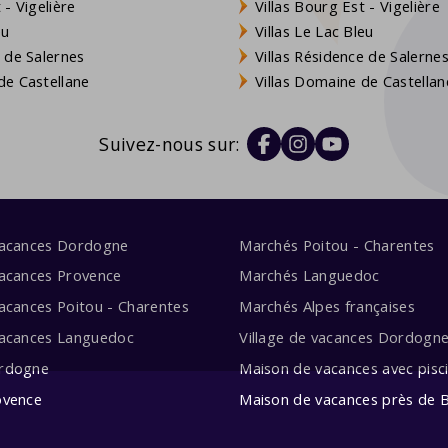
- Vigelière
Villas Bourg Est - Vigelière
eu
Villas Le Lac Bleu
 de Salernes
Villas Résidence de Salerne
e Castellane
Villas Domaine de Castellan
Suivez-nous sur:
vacances Dordogne
Marchés Poitou - Charentes
acances Provence
Marchés Languedoc
acances Poitou - Charentes
Marchés Alpes françaises
vacances Languedoc
Village de vacances Dordogn
rdogne
Maison de vacances avec pisc
ovence
Maison de vacances près de 