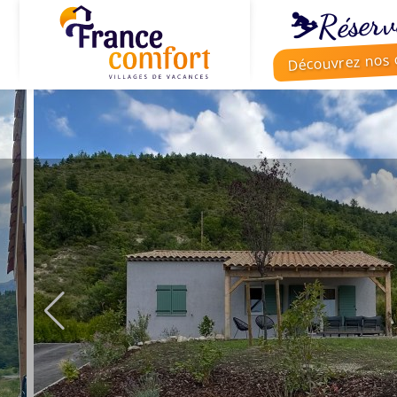
⛷️Réserv
Découvrez nos o