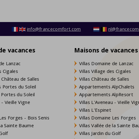
info@francecomfort.com
nl@francecom
 de vacances
Maisons de vacances
de Lanzac
Villas Domaine de Lanzac
s Cigales
Villas Village des Cigales
 Château de Salles
Villas Château de Salles
 Portes du Soleil
Appartements AlpChalets
 Portes du Soleil
Appartements AlpResort
- Vieille Vigne
Villas L'Aveneau - Vieille Vi
Villas L'Espinet
es Forges - Bois Senis
Villas Domaine Les Forges
 la Sainte Baume
Villas Vallée de la Sainte B
Golf
Villas Jardin du Golf