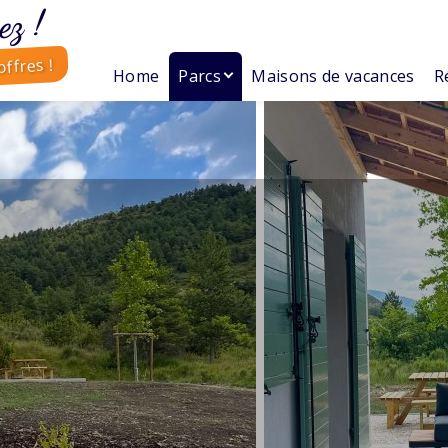
ez !
ffres !
Home
Parcs
Maisons de vacances
R