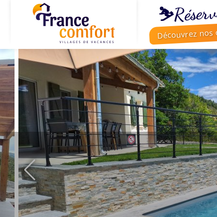
⛷️Réserv
Découvrez nos o