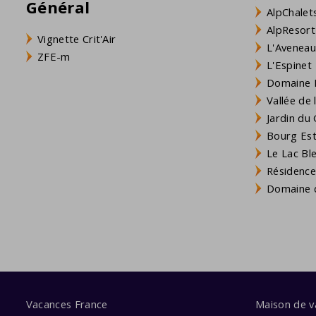
Général
AlpChalets
AlpResort
Vignette Crit'Air
L'Aveneau 
ZFE-m
L'Espinet
Domaine L
Vallée de
Jardin du 
Bourg Est 
Le Lac Bl
Résidence
Domaine d
Vacances France
Maison de 