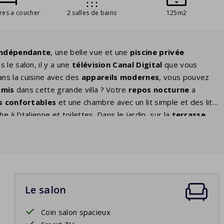
res a coucher
2 salles de bains
125m2
indépendante
, une belle vue et une
piscine privée
 le salon, il y a une
télévision Canal Digital
que vous
ns la cuisine avec des
appareils modernes
, vous pouvez
amis
dans cette grande villa ? Votre
repos nocturne
a
ts confortables
et une chambre avec un lit simple et des lits
 à l'italienne et toilettes. Dans le jardin, sur la
terrasse
le nature et des enfants qui jouent dans la piscine. Le soir,
ment interrompu par les grillons.
Le salon
Coin salon spacieux