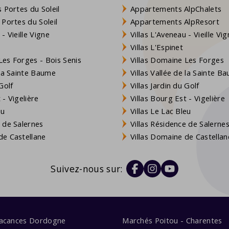
 Portes du Soleil
Appartements AlpChalets
 Portes du Soleil
Appartements AlpResort
- Vieille Vigne
Villas L'Aveneau - Vieille Vi
Villas L'Espinet
es Forges - Bois Senis
Villas Domaine Les Forges
 la Sainte Baume
Villas Vallée de la Sainte B
Golf
Villas Jardin du Golf
- Vigelière
Villas Bourg Est - Vigelière
eu
Villas Le Lac Bleu
 de Salernes
Villas Résidence de Salerne
e Castellane
Villas Domaine de Castellan
Suivez-nous sur:
vacances Dordogne
Marchés Poitou - Charentes