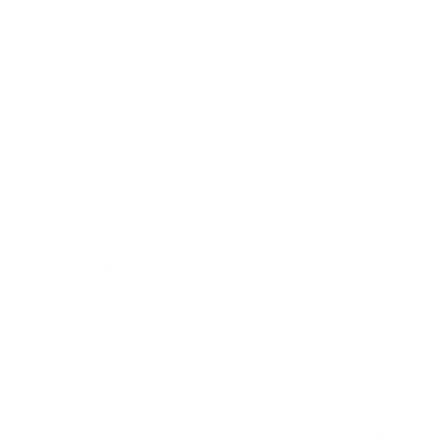
Chambre 3
Rez-de-chaussée
Deux lits simples
Salle de bain 1