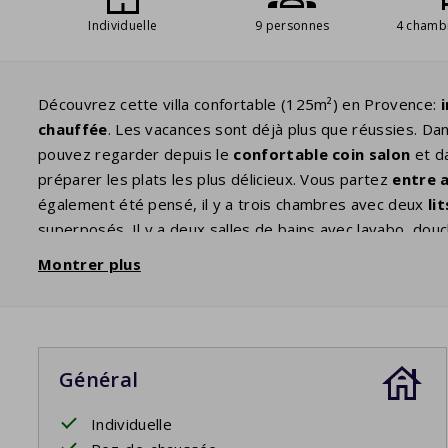
Individuelle
9 personnes
4 chamb
Découvrez cette villa confortable (125m²) en Provence:
chauffée
. Les vacances sont déjà plus que réussies. Dans
pouvez regarder depuis le
confortable coin salon
et da
préparer les plats les plus délicieux. Vous partez
entre 
également été pensé, il y a trois chambres avec deux
li
superposés. Il y a deux salles de bains avec lavabo, douche
couverte
, vous pouvez vous asseoir et profiter de la bel
Montrer plus
un verre de vin et profiter du silence jusqu'à tard, seule
Votre séjour comprend les lits faits.
Piscine privée ouverte: 18/4/2026 - 26/9/2026
Général
Individuelle