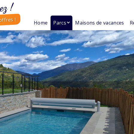
ez !
ffres !
Home
Parcs
Maisons de vacances
R