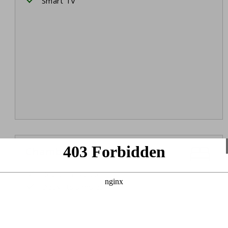
Smart TV
Chambre 1
Rez-de-chaussée
Deux lits simples