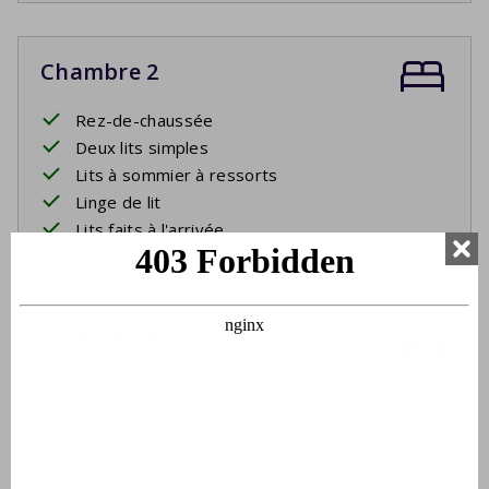
Chambre 2
Rez-de-chaussée
Deux lits simples
Lits à sommier à ressorts
Linge de lit
Lits faits à l'arrivée
Salle de bain
Rez-de-chaussée
Lavabo
Cabine de douche ou douche dans la baignoire