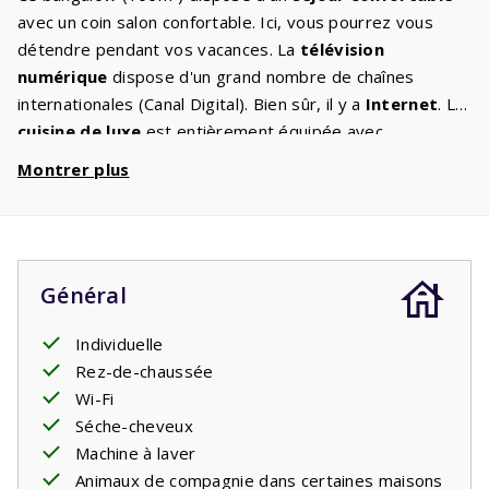
avec un coin salon confortable. Ici, vous pourrez vous
détendre pendant vos vacances. La
télévision
numérique
dispose d'un grand nombre de chaînes
internationales (Canal Digital). Bien sûr, il y a
Internet
. La
cuisine de luxe
est entièrement équipée avec
l'équipement auquel vous êtes habitué à la maison. Il y a
Montrer plus
aussi une
machine à laver et un sèche-linge
. Les deux
chambres spacieuses
disposent de deux confortables
lits simples avec
sommier à ressorts
. Après tout, vous
souhaitez vous détendre pendant vos vacances ? La
salle
Général
de bain
spacieuse dispose d'une baignoire et d'une
douche. Il y a des toilettes séparées. Profitez du
grand
Individuelle
jardin
d'environ 800m² où vous avez le choix, vous
Rez-de-chaussée
pourrez vous asseoir au soleil mais aussi à l’ombre,
Wi-Fi
comme vous préférez. Plusieurs villas disposent
Séche-cheveux
d'une
borne de recharge
pour recharger les voitures
Machine à laver
électriques. Si tel est le cas, vous pouvez l'ajouter en tant
Animaux de compagnie dans certaines maisons
qu'élément facultatif. C'est une
prise standard
comme