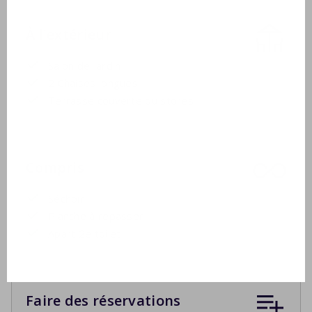
À l'extérieur
Salon de jardin
2 Chaises longues
Terrasse couverte ou stores
Compris
Séchoir
Planche à repasser
Apart 2e toilet
Faire des réservations