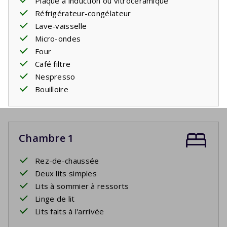
Plaque à induction ou vitrocéramique
Réfrigérateur-congélateur
Lave-vaisselle
Micro-ondes
Four
Café filtre
Nespresso
Bouilloire
Chambre 1
Rez-de-chaussée
Deux lits simples
Lits à sommier à ressorts
Linge de lit
Lits faits à l'arrivée