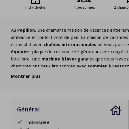
Individuelle
4 personnes
2 chamb
Au
Papillon
, une chamante maison de vacances entière
ambiance et confort vont de pair. La maison de vacances 
écran plat avec
chaînes internationales
où vous pourre
équipée
: plaque de cuisson, réfrigérateur avec congéla
bouilloire. Une
machine à laver
garantit que vous n'ave
chambres ont deux lits simples avec
sommier à ressor
de bain
moderne dispose d'un lavabo et d'une cabine de d
Montrer plus
couverte
jusque tard dans la soirée. Détendez-vous ave
disposent d'un barbecue privé. Vous pouvez le sélectionn
d'espace autour de la maison où les enfants pourront
jo
Votre séjour comprend les lits faits.
Général
Individuelle