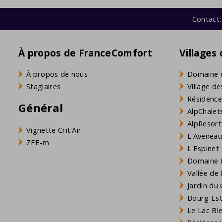
Contact:
À propos de FranceComfort
Villages
À propos de nous
Domaine 
Stagiaires
Village de
Résidence
Général
AlpChalets
AlpResort
Vignette Crit'Air
L'Aveneau 
ZFE-m
L'Espinet
Domaine L
Vallée de
Jardin du 
Bourg Est 
Le Lac Bl