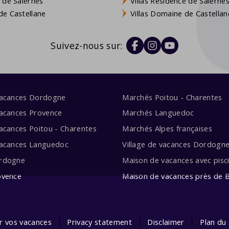
 de Salernes
Villas Résidence de Salerne
e Castellane
Villas Domaine de Castellan
Suivez-nous sur:
vacances Dordogne
Marchés Poitou - Charentes
acances Provence
Marchés Languedoc
acances Poitou - Charentes
Marchés Alpes françaises
vacances Languedoc
Village de vacances Dordogn
rdogne
Maison de vacances avec pisc
ovence
Maison de vacances près de 
ur vos vacances
Privacy statement
Disclaimer
Plan du 