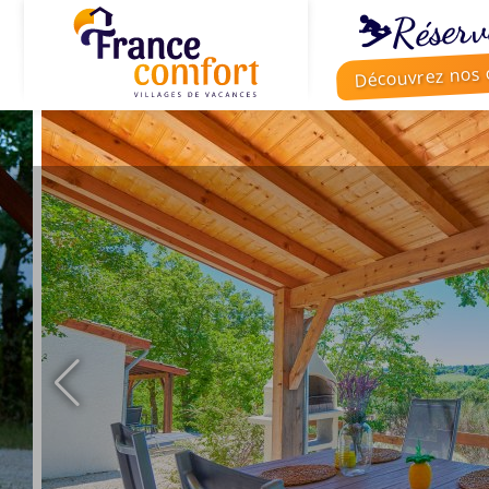
⛷️Réserv
Découvrez nos o