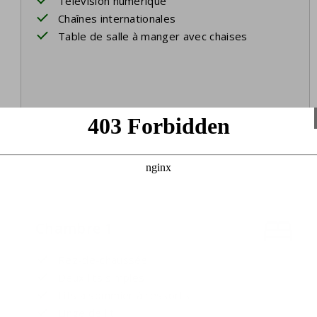
Télévision numérique
Chaînes internationales
Table de salle à manger avec chaises
Chambre 1
Rez-de-chaussée
Deux lits simples
Lits à sommier à ressorts
Linge de lit