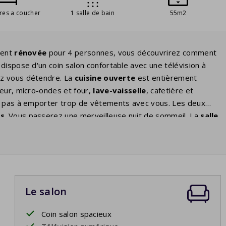
res a coucher
1 salle de bain
55m2
ment
rénovée
pour 4 personnes, vous découvrirez comment
dispose d'un coin salon confortable avec une télévision à
z vous détendre. La
cuisine ouverte
est entièrement
teur, micro-ondes et four,
lave
-
vaisselle
, cafetière et
z pas à emporter trop de vêtements avec vous. Les deux
ts
. Vous passerez une merveilleuse nuit de sommeil. La
salle
ouche. Vous pourrez profiter du plein air sur la
terrasse
c un verre de vin ou autour du barbecue. Certaines maisons
er dans les caractéristiques de la maison. Il y a beaucoup
uer
.
Le salon
Coin salon spacieux