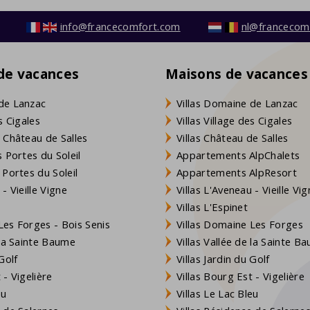
info@francecomfort.com
nl@francecom
 de vacances
Maisons de vacances
de Lanzac
Villas Domaine de Lanzac
s Cigales
Villas Village des Cigales
 Château de Salles
Villas Château de Salles
 Portes du Soleil
Appartements AlpChalets
 Portes du Soleil
Appartements AlpResort
- Vieille Vigne
Villas L'Aveneau - Vieille Vi
Villas L'Espinet
es Forges - Bois Senis
Villas Domaine Les Forges
 la Sainte Baume
Villas Vallée de la Sainte B
Golf
Villas Jardin du Golf
- Vigelière
Villas Bourg Est - Vigelière
eu
Villas Le Lac Bleu