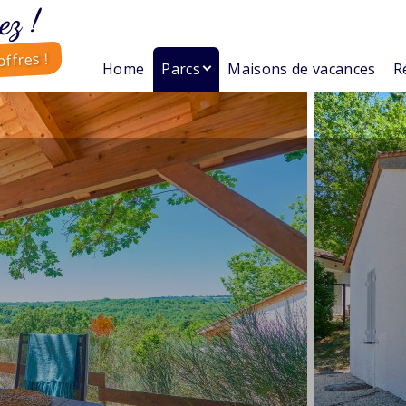
ez !
ffres !
Home
Parcs
Maisons de vacances
R