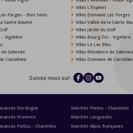
Villas L'Espinet
es Forges - Bois Senis
Villas Domaine Les Forges
 la Sainte Baume
Villas Vallée de la Sainte B
Golf
Villas Jardin du Golf
- Vigelière
Villas Bourg Est - Vigelière
eu
Villas Le Lac Bleu
 de Salernes
Villas Résidence de Salerne
e Castellane
Villas Domaine de Castellan
Suivez-nous sur:
vacances Dordogne
Marchés Poitou - Charentes
acances Provence
Marchés Languedoc
acances Poitou - Charentes
Marchés Alpes françaises