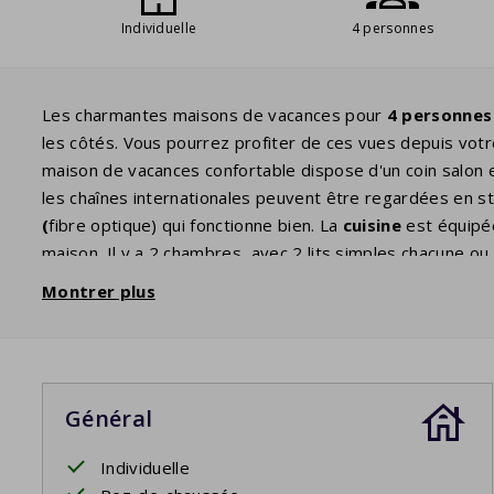
Individuelle
4 personnes
Les charmantes maisons de vacances pour
4 personnes
les côtés. Vous pourrez profiter de ces vues depuis vot
maison de vacances confortable dispose d'un coin salon et 
les chaînes internationales peuvent être regardées en 
(
fibre optique) qui fonctionne bien. La
cuisine
est équipé
maison. Il y a 2 chambres, avec 2 lits simples chacune ou
l'autre chambre. La
salle de bain
est équipée d'un lavabo,
Montrer plus
séparées. Le parc est spacieux avec beaucoup de verdure
Général
Individuelle