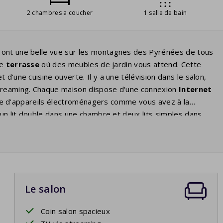
2 chambres a coucher
1 salle de bain
ont une belle vue sur les montagnes des Pyrénées de tous
re
terrasse
où des meubles de jardin vous attend. Cette
d'une cuisine ouverte. Il y a une télévision dans le salon,
streaming. Chaque maison dispose d'une connexion
Internet
e d'appareils électroménagers comme vous avez à la
 un lit double dans une chambre et deux lits simples dans
 d'une douche et/ou d'une baignoire. Il y a des toilettes
 et d'intimité.
Le salon
Coin salon spacieux