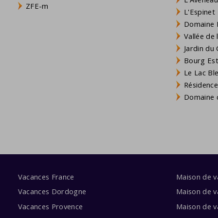
ZFE-m
L'Espinet
Domaine L
Vallée de
Jardin du 
Bourg Est 
Le Lac Bl
Résidence
Domaine d
Vacances France
Maison de 
Vacances Dordogne
Maison de v
Vacances Provence
Maison de v