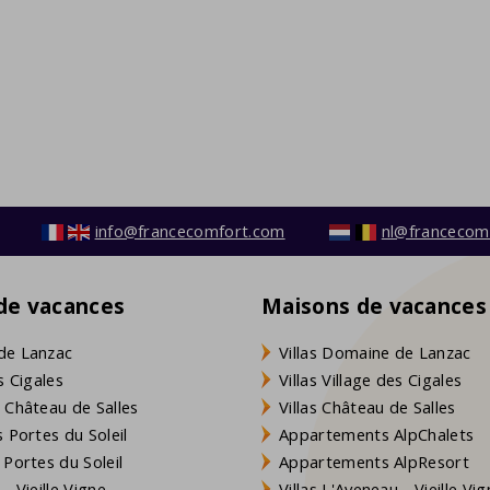
info@francecomfort.com
nl@francecom
 de vacances
Maisons de vacances
de Lanzac
Villas Domaine de Lanzac
s Cigales
Villas Village des Cigales
 Château de Salles
Villas Château de Salles
 Portes du Soleil
Appartements AlpChalets
 Portes du Soleil
Appartements AlpResort
- Vieille Vigne
Villas L'Aveneau - Vieille Vi