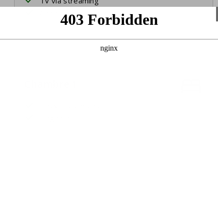
TV via streaming
Chaînes internationales
Chambre 1
Deux lits simples
Linge de lit