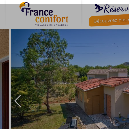
⛷️Réserv
Découvrez nos o