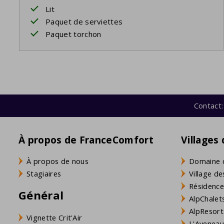
Lit
Paquet de serviettes
Paquet torchon
Contact:
À propos de FranceComfort
Villages
À propos de nous
Domaine 
Stagiaires
Village de
Résidence
Général
AlpChalets
AlpResort
Vignette Crit'Air
L'Aveneau 