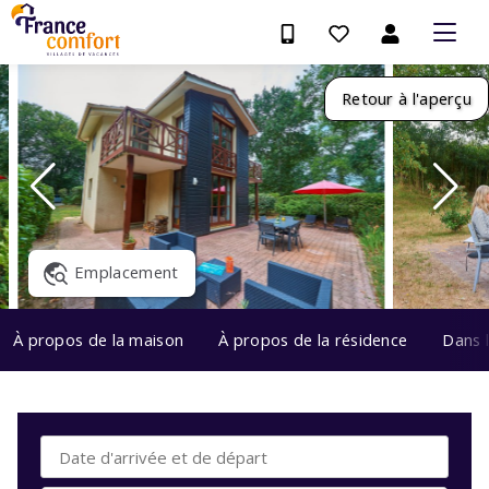
Retour à l'aperçu
Emplacement
À propos de la maison
À propos de la résidence
Dans 