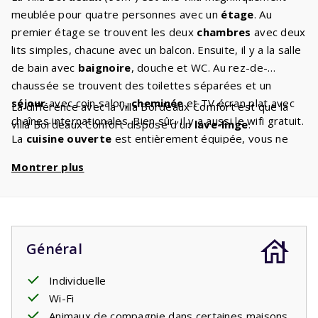
meublée pour quatre personnes avec un
étage
. Au
premier étage se trouvent les deux
chambres
avec deux
lits simples, chacune avec un balcon. Ensuite, il y a la salle
de bain avec
baignoire
, douche et WC. Au rez-de-
chaussée se trouvent des toilettes séparées et un
séjour
avec coin salon,
cheminée
et TV écran plat avec
La différence avec la villa Bordeaux Comfort est que la
chaînes internationales. Bien sûr, il y a aussi le wifi gratuit.
villa Bordeaux Confort dispose d'un
lave-linge
.
La
cuisine ouverte
est entièrement équipée, vous ne
manquerez de rien. Il y a un
lave-vaisselle
, un
Montrer plus
réfrigérateur-congélateur, un four micro-ondes, un four
et une cafetière. Vous pourrez vous détendre sur la
terrasse avec
barbecue
ou bronzer sur les
transats
qui
vous attendent. Les enfants peuvent s'amuser dans le
grand jardin
.
Général
Individuelle
Wi-Fi
Animaux de compagnie dans certaines maisons