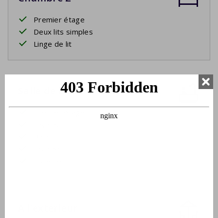
Premier étage
Deux lits simples
Linge de lit
Salle de bain
Premier étage
Lavabo
Bain
Douche
Toilette
À l'extérieur