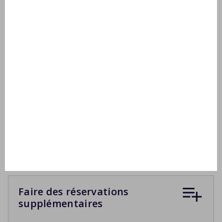
Salon de jardin
2 Chaises longues
Terrasse couverte
BBQ fixe
Compris
Séchoir
Planche à repasser
Apart 2e toilet
Faire des réservations
supplémentaires