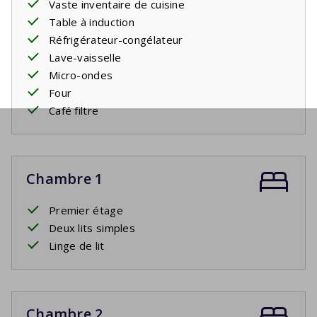
Vaste inventaire de cuisine
Table à induction
Réfrigérateur-congélateur
Lave-vaisselle
Micro-ondes
Four
Café filtre
Chambre 1
Premier étage
Deux lits simples
Linge de lit
Chambre 2