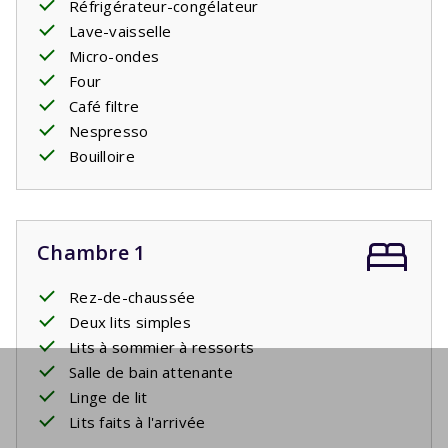
Réfrigérateur-congélateur
Lave-vaisselle
Micro-ondes
Four
Café filtre
Nespresso
Bouilloire
Chambre 1
Rez-de-chaussée
Deux lits simples
Lits à sommier à ressorts
Salle de bain attenante
Linge de lit
Lits faits à l'arrivée