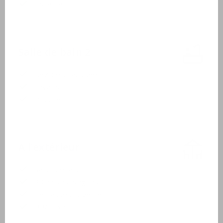
Toilette
Salle de bain 2
Rez-de-chaussée
Lavabo
Douche
À l'extérieur
Salon de jardin
2 Chaises longues
Terrasse couverte
BBQ fixe