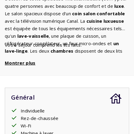
quatre personnes avec beaucoup de confort et de
luxe
.
Le salon spacieux dispose d'un
coin salon confortable
avec la télévision numérique Canal. La
cuisine luxueuse
est équipée de tous les équipements nécessaires tels
qu'un
lave-vaisselle
, une plaque de cuisson, un
réfrigérateur-congélateur, un four micro-ondes et
un
Votre séjour comprend les lits faits.
lave-linge
. Les deux
chambres
disposent de deux lits
simples
avec sommier à ressorts
pour une bonne nuit
Montrer plus
de sommeil. La villa dispose de
deux salles de bains
:
une avec baignoire, lavabo et toilettes et une avec
douche et lavabo. Il y a un deuxième WC séparé. Depuis
le salon, vous accédez à la spacieuse
terrasse couverte
.
Un endroit ombragé en été et en même temps l'endroit
Général
où vous pourrez profiter des soirées françaises jusqu'à
tard dans la nuit. Un verre de vin et un morceau de viande
Individuelle
sur le
barbecue fixe
Rez-de-chaussée
complètent la vie des vacances.
Wi-Fi
Machine à laver