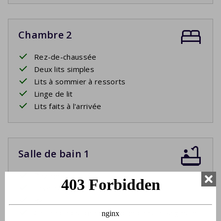
Chambre 2
Rez-de-chaussée
Deux lits simples
Lits à sommier à ressorts
Linge de lit
Lits faits à l'arrivée
Salle de bain 1
Rez-de-chaussée
Lavabo
Bain
Cabine de douche ou douche dans la baignoire