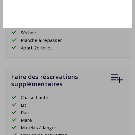
Compris
Séchoir
Planche à repasser
Apart 2e toilet
Faire des réservations
supplémentaires
Chaise haute
Lit
Parc
Mare
Matelas à langer
Paquet de serviettes