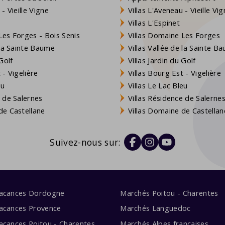
- Vieille Vigne
Villas L'Aveneau - Vieille Vi
Villas L'Espinet
es Forges - Bois Senis
Villas Domaine Les Forges
 la Sainte Baume
Villas Vallée de la Sainte B
Golf
Villas Jardin du Golf
- Vigelière
Villas Bourg Est - Vigelière
eu
Villas Le Lac Bleu
 de Salernes
Villas Résidence de Salerne
e Castellane
Villas Domaine de Castellan
Suivez-nous sur:
vacances Dordogne
Marchés Poitou - Charentes
acances Provence
Marchés Languedoc
acances Poitou - Charentes
Marchés Alpes françaises