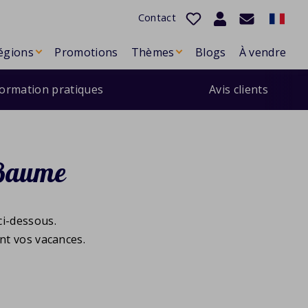
Contact
égions
Promotions
Thèmes
Blogs
À vendre
formation pratiques
Avis clients
 Baume
ci-dessous.
nt vos vacances.