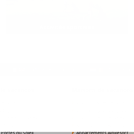
Activités sportives
info@francecomfort.com
nl@francecom
 de vacances
Maisons de vacances
de Lanzac
Villas Domaine de Lanzac
s Cigales
Villas Village des Cigales
 Château de Salles
Villas Château de Salles
 Portes du Soleil
Appartements AlpChalets
 Portes du Soleil
Appartements AlpResort