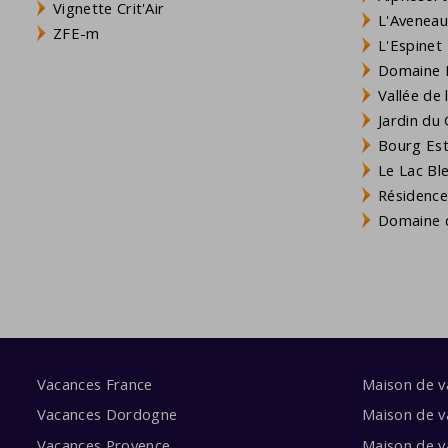
Vignette Crit'Air
L'Aveneau 
ZFE-m
L'Espinet
Domaine L
Vallée de
Jardin du 
Bourg Est 
Le Lac Bl
Résidence
Domaine d
Vacances France
Maison de 
Vacances Dordogne
Maison de v
Vacances Provence
Maison de v