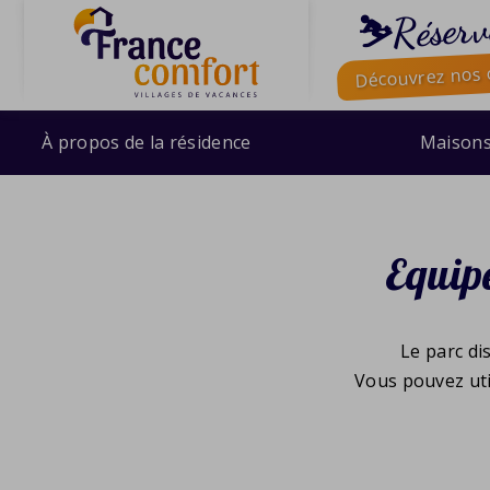
⛷️Réserv
Découvrez nos o
À propos de la résidence
Maison
Equip
Le parc di
Vous pouvez uti