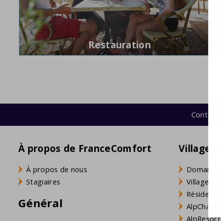
Restauration
Contact:
À propos de FranceComfort
Villages
À propos de nous
Domaine 
Stagiaires
Village de
Résidence
Général
AlpChalets
AlpResort