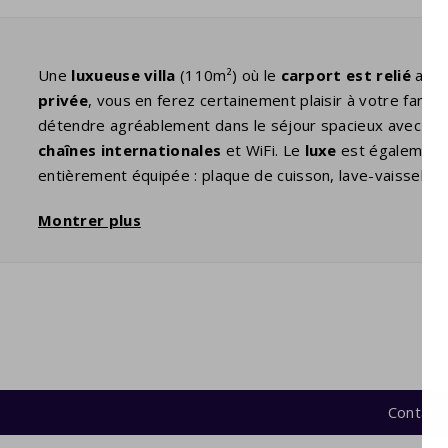
Une
luxueuse villa
(110m²) où le
carport est relié
au c
privée
, vous en ferez certainement plaisir à votre famil
détendre agréablement dans le séjour spacieux avec un 
chaînes internationales
et WiFi. Le
luxe
est également b
entièrement équipée : plaque de cuisson, lave-vaisselle, 
linge et sèche-linge dans le garage. Sur le au rez-de-ch
Montrer plus
confortables lits simples avec sommier à ressorts et
une
lavabo. Au premier étage se trouvent deux chambres ave
salle de bain
a une baignoire et/ou une douche, un lavabo
entrez dans la
terrasse spacieuse et couverte
. De la
privée
, ouverte de la troisième semaine d'avril à la tr
s'amuser et bien sûr vous pourrez vous rafraîchir aussi 
Équipements de cuisine
Contact:
cuisine ouverte luxueuse