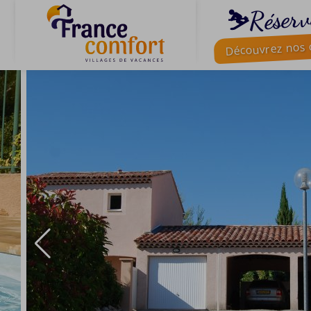
⛷️Réserv
Découvrez nos o