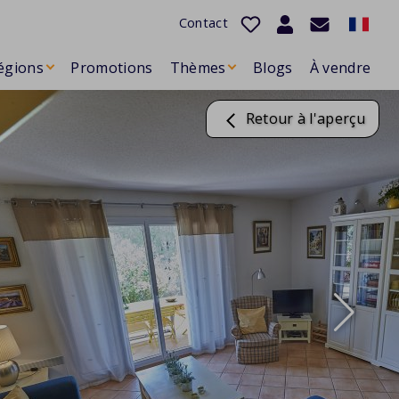
Contact
égions
Promotions
Thèmes
Blogs
À vendre
Retour à l'aperçu