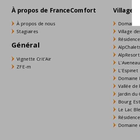
vaste inventaire de cuisine
À propos de FranceComfort
Villages
plaque à induction
réfrigérateur avec congélateur
À propos de nous
Domaine 
lave-vaisselle
Stagiaires
Village de
micro-onde
Résidence
Général
four
AlpChalets
une cafetière (filtre mouture + Nespresso)
AlpResort
Vignette Crit'Air
bouilloire
L'Aveneau 
ZFE-m
lave-linge
L'Espinet
Domaine L
Vallée de
Jardin du 
Bourg Est 
Le Lac Bl
Résidence
Domaine d