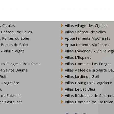
 de vacances
Maisons de vacances
de Lanzac
Villas Domaine de Lanzac
s Cigales
Villas Village des Cigales
 Château de Salles
Villas Château de Salles
 Portes du Soleil
Appartements AlpChalets
 Portes du Soleil
Appartements AlpResort
- Vieille Vigne
Villas L'Aveneau - Vieille Vi
Villas L'Espinet
es Forges - Bois Senis
Villas Domaine Les Forges
 la Sainte Baume
Villas Vallée de la Sainte B
Golf
Villas Jardin du Golf
- Vigelière
Villas Bourg Est - Vigelière
eu
Villas Le Lac Bleu
 de Salernes
Villas Résidence de Salerne
e Castellane
Villas Domaine de Castellan