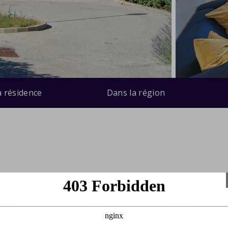
a résidence
Dans la région
res a coucher
2 salles de bains
110m2