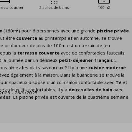
res a coucher
2 salles de bains
160m2
ve
(160m²) pour 6 personnes avec une grande
piscine privée
eut être
couverte
au printemps et en automne, se trouve
une profondeur de plus de 100m est un terrain de jeu
depuis la
terrasse couverte
avec de confortables fauteuils
 la journée par un délicieux
petit-déjeuner français
:
ous aimez les plats savoureux ? Il y a une
cuisine moderne
 avez également à la maison. Dans la buanderie se trouve la
éjour spacieux dispose d'un coin salon confortable avec
TV
et
e a deux lits confortables. Il y a
deux salles de bain
avec
/2025 - 26/9/2025.
éparées. La piscine privée est ouverte de la quatrième semaine
re
chauffée
. Vous pourrez indiquer votre préférence payante
rne de recharge
pour recharger les voitures électriques. Si
cultatif. C'est une
prise standard
comme toutes les autres
tre
propre
adaptateur.