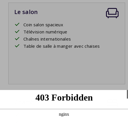
Le salon
Coin salon spacieux
Télévision numérique
Chaînes internationales
Table de salle à manger avec chaises
Chambre 1
Lit double
Linge de lit