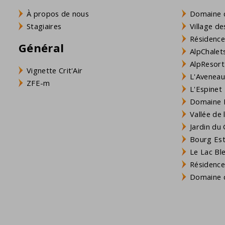
À propos de nous
Domaine 
Stagiaires
Village de
Résidence
Général
AlpChalets
AlpResort
Vignette Crit'Air
L'Aveneau 
ZFE-m
L'Espinet
Domaine L
Vallée de
Jardin du 
Bourg Est 
Le Lac Bl
Résidence
Domaine d