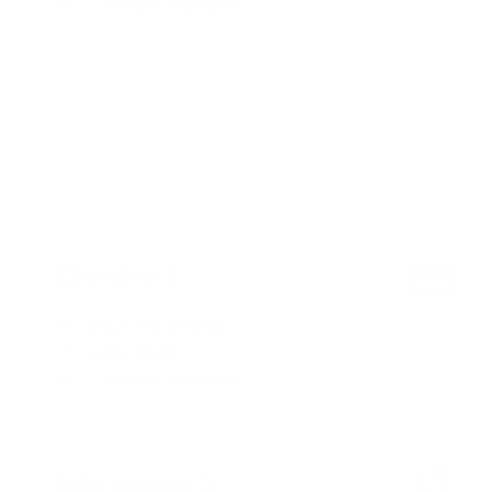
Lits faits à l'arrivée
Chambre 3
Deux lits simples
Linge de lit
Lits faits à l'arrivée
Salle de bain 2