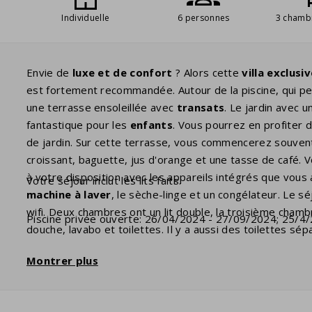
Individuelle
6 personnes
3 chamb
Envie de
luxe et de confort
? Alors cette
villa exclusi
est fortement recommandée. Autour de la piscine, qui p
une terrasse ensoleillée avec
transats
. Le jardin avec 
fantastique pour les
enfants
. Vous pourrez en profiter 
de jardin. Sur cette terrasse, vous commencerez souvent
croissant, baguette, jus d'orange et une tasse de café. V
à votre disposition avec les appareils intégrés que vous
Votre séjour inclut les lits faits.
machine à laver
, le sèche-linge et un congélateur. Le s
wifi. Deux chambres ont un lit double, la troisième chambr
Piscine privée ouverte: 26/04/2024 - 27/09/2024; 25/4
douche, lavabo et toilettes. Il y a aussi des toilettes s
d'avril à la quatrième semaine de septembre et peut êt
Montrer plus
lors de la réservation. Plusieurs villas disposent d'une
bo
tel est le cas, vous pouvez l'ajouter en tant qu'élément fa
prises de la maison. Vous devrez peut-être apportez vo