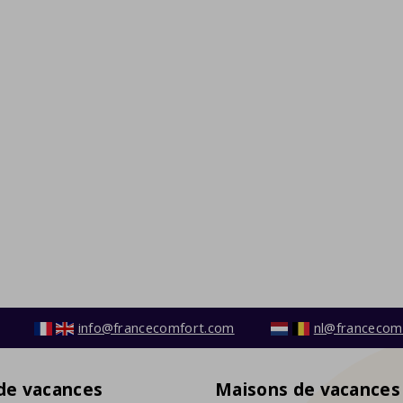
info@francecomfort.com
nl@francecom
 de vacances
Maisons de vacances