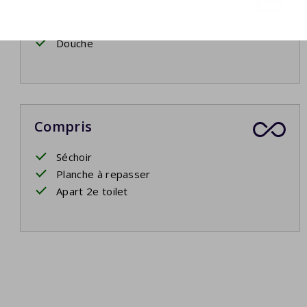
Lavabo
Douche
Compris
Séchoir
Planche à repasser
Apart 2e toilet