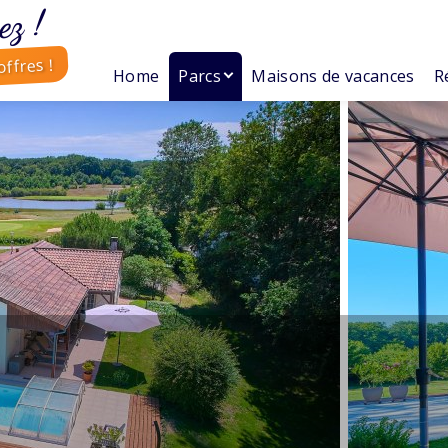
ez !
ffres !
Home
Parcs
Maisons de vacances
R