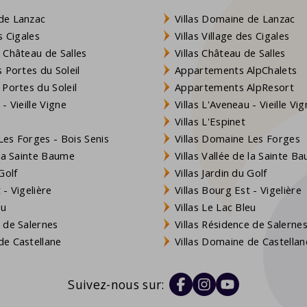
de Lanzac
Villas Domaine de Lanzac
s Cigales
Villas Village des Cigales
 Château de Salles
Villas Château de Salles
 Portes du Soleil
Appartements AlpChalets
 Portes du Soleil
Appartements AlpResort
- Vieille Vigne
Villas L'Aveneau - Vieille Vi
Villas L'Espinet
es Forges - Bois Senis
Villas Domaine Les Forges
 la Sainte Baume
Villas Vallée de la Sainte B
Golf
Villas Jardin du Golf
- Vigelière
Villas Bourg Est - Vigelière
eu
Villas Le Lac Bleu
 de Salernes
Villas Résidence de Salerne
e Castellane
Villas Domaine de Castellan
Suivez-nous sur: