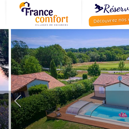
⛷️Réserv
Découvrez nos o