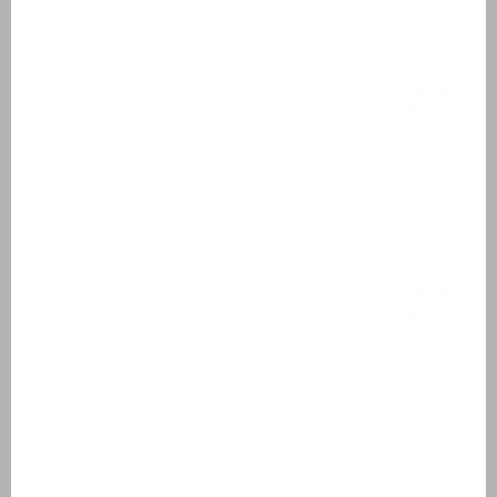
Salle de bain
Premier étage
Lavabo
Douche à l'italienne
À l'extérieur
Salon de jardin
2 Chaises longues
Stores
BBQ électrique