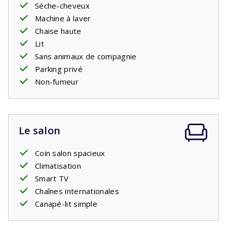
Séche-cheveux
plongeon rafraîchissant à tout moment de la journée.
Machine à laver
Chaise haute
Votre séjour comprend les lits faits.
Lit
Sans animaux de compagnie
Piscine privée ouverte: 11/4/2026 - 24/10/2026
Parking privé
Non-fumeur
Le salon
Coin salon spacieux
Climatisation
Smart TV
Chaînes internationales
Canapé-lit simple