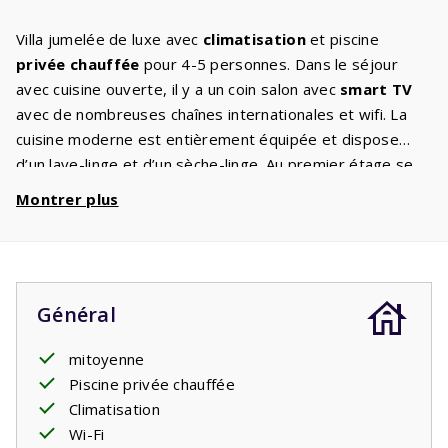
Villa jumelée de luxe avec
climatisation
et piscine
privée chauffée
pour 4-5 personnes. Dans le séjour
avec cuisine ouverte, il y a un coin salon avec
smart TV
avec de nombreuses chaînes internationales et wifi. La
cuisine moderne est entièrement équipée et dispose
d’un lave-linge et d’un sèche-linge. Au premier étage se
trouvent 2 chambres avec deux lits simples avec
Montrer plus
sommier à ressorts. Il y a un canapé-lit pour une
personne adulte. Dans la salle de bain, il y est une douche
à l’italienne et un lavabo. Au rez-de-chaussée et au
premier étage, il y a un WC séparé. Dans le salon et les
Général
chambres, il y a la climatisation. Dans cette maison, il y a
aussi une chaise haute et un lit bébé. Derrière les
mitoyenne
grandes portes-fenêtres, vous entrez dans la terrasse
Piscine privée chauffée
où un jardin confortable avec deux
chaises longues
et un
Climatisation
barbecue
électrique vous attend. De la terrasse, vous
Wi-Fi
avez une vue sur la
piscine privée
. Profitez d’un