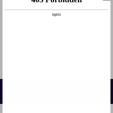
vous pouvez varier à l'infini la nature de vos promenades,
par exemple une journée dans la capitale de la région puis
la suivante dans un village dans la campagne. Vous pouvez
visiter des
musées
, faire du
shopping
dans de jolies
boutiques,
déjeuner
dans un bistro atmosphérique ou
dîner
dans un restaurant bourguignon.
Les vestiges romains, les bâtiments médiévaux et les
imposantes rues séculaires complètent l'expérience pour
chaque randonneur.
Contact:
info@francecomfort.com
nl@francecomfort.com