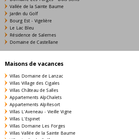
Vallée de la Sainte Baume
Jardin du Golf
Bourg Est - Vigelière
Le Lac Bleu
Résidence de Salernes
Domaine de Castellane
Maisons de vacances
Villas Domaine de Lanzac
Villas Village des Cigales
Villas Château de Salles
Appartements AlpChalets
Appartements AlpResort
Villas L'Aveneau - Vieille Vigne
Villas L'Espinet
Villas Domaine Les Forges
Villas Vallée de la Sainte Baume