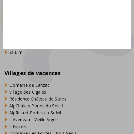
À propos de FranceComfort
À propos de nous
Stagiaires
Général
Vignette Crit'Air
ZFE-m
Villages de vacances
Domaine de Lanzac
Village des Cigales
Résidence Château de Salles
AlpChalets Portes du Soleil
AlpResort Portes du Soleil
L'Aveneau - Vieille Vigne
L'Espinet
Domaine Les Forges - Bois Senis