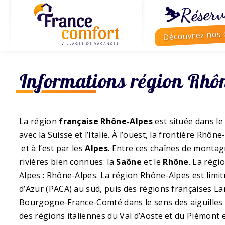
⛷️Réserv
Découvrez nos o
Informations région Rhôn
La région
française Rhône-Alpes
est située dans le 
avec la Suisse et l’Italie. À l’ouest, la frontière Rhô
et à l’est par les
Alpes
. Entre ces chaînes de montag
rivières bien connues: la
Saône
et le
Rhône
. La régi
Alpes : Rhône-Alpes. La région Rhône-Alpes est limi
d’Azur (PACA) au sud, puis des régions françaises L
Bourgogne-France-Comté dans le sens des aiguilles d
des régions italiennes du Val d’Aoste et du Piémont 