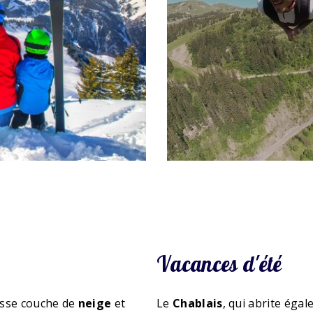
Vacances d'été
isse couche de
neige
et
Le
Chablais
, qui abrite éga