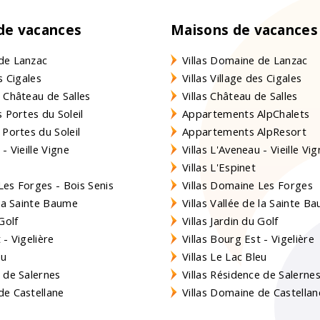
 de vacances
Maisons de vacances
de Lanzac
Villas Domaine de Lanzac
s Cigales
Villas Village des Cigales
 Château de Salles
Villas Château de Salles
 Portes du Soleil
Appartements AlpChalets
 Portes du Soleil
Appartements AlpResort
- Vieille Vigne
Villas L'Aveneau - Vieille Vi
Villas L'Espinet
es Forges - Bois Senis
Villas Domaine Les Forges
 la Sainte Baume
Villas Vallée de la Sainte B
Golf
Villas Jardin du Golf
- Vigelière
Villas Bourg Est - Vigelière
eu
Villas Le Lac Bleu
 de Salernes
Villas Résidence de Salerne
e Castellane
Villas Domaine de Castellan