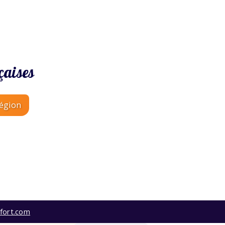
çaises
région
fort.com