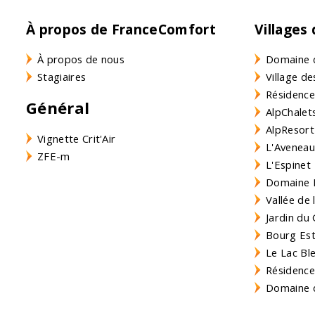
À propos de FranceComfort
Villages
À propos de nous
Domaine 
Stagiaires
Village de
Résidence
Général
AlpChalets
AlpResort
Vignette Crit'Air
L'Aveneau 
ZFE-m
L'Espinet
Domaine L
Vallée de
Jardin du 
Bourg Est 
Le Lac Bl
Résidence
Domaine d