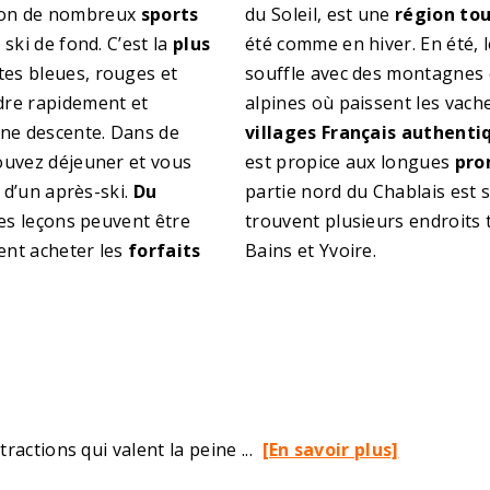
ction de nombreux
sports
du Soleil, est une
région tou
ski de fond. C’est la
plus
été comme en hiver. En été, 
es bleues, rouges et
souffle avec des montagnes e
dre rapidement et
alpines où paissent les vach
ne descente. Dans de
villages Français authenti
ouvez déjeuner et vous
est propice aux longues
pro
r d’un après-ski.
Du
partie nord du Chablais est s
des leçons peuvent être
trouvent plusieurs endroits 
ent acheter les
forfaits
Bains et Yvoire.
tractions qui valent la peine ...
[En savoir plus]