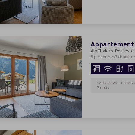
Appartement 
AlpChalets Portes du
8 personnes
3 chambr
12-12-2026
-
19-12-2
7 nuits