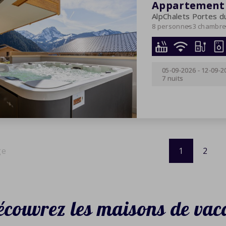
Appartement 8
AlpChalets Portes du
8 personnes
3 chambr
05-09-2026
-
12-09-2
7 nuits
1
2
couvrez les maisons de vac