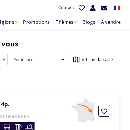
Contact
égions
Promotions
Thèmes
Blogs
À vendre
 vous
ier:
Afficher la carte
4p.
es
1 salle de bain