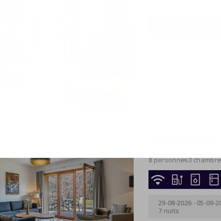
7 personnes
3 chambr
05-09-2026
-
12-09-2
7 nuits
Appartement 
AlpChalets Portes du
8 personnes
3 chambr
29-08-2026
-
05-09-2
7 nuits