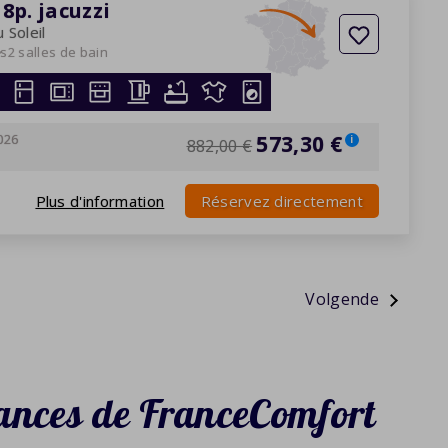
p. jacuzzi
 Soleil
es
2 salles de bain
026
573,30 €
i
882,00 €
Plus d'information
Réservez directement
»
ances de FranceComfort