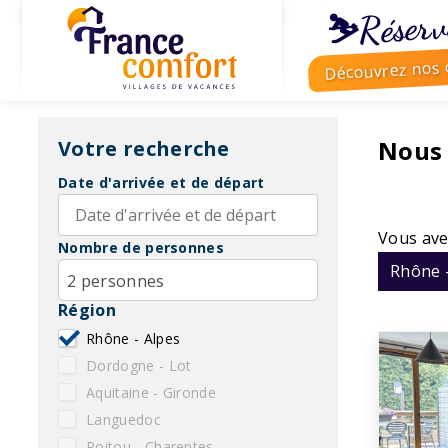
⛷️Réserv
Découvrez nos o
Nous
Votre recherche
Date d'arrivée et de départ
Vous ave
Nombre de personnes
Rhône 
2 personnes
Région
Rhône - Alpes
Dordogne - Lot
Aquitaine - Gironde
Languedoc
Poitou - Charentes