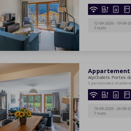
12-09-2026
-
19-09-2
7 nuits
Appartement 
AlpChalets Portes du
5 personnes
2 chambr
19-09-2026
-
26-09-2
7 nuits