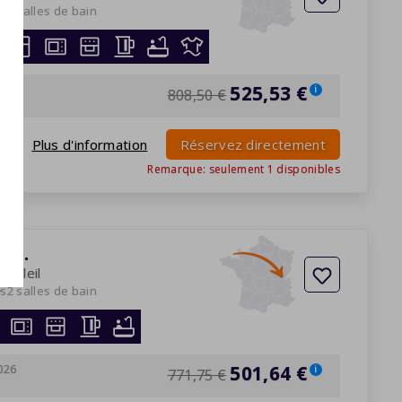
es
2 salles de bain
026
525,53 €
i
808,50 €
Plus d'information
Réservez directement
Remarque: seulement
1
disponibles
8p.
 Soleil
es
2 salles de bain
026
501,64 €
i
771,75 €