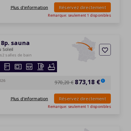
Plus d'information
Réservez directement
Remarque: seulement
1
disponibles
8p. sauna
 Soleil
es
2 salles de bain
026
873,18 €
i
970,20 €
Plus d'information
Réservez directement
Remarque: seulement
1
disponibles