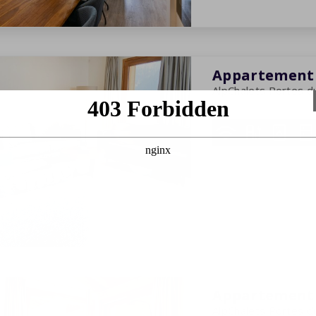
Appartement 
AlpChalets Portes du
6 personnes
3 chambr
29-08-2026
-
05-09-2
7 nuits
Appartement 
AlpChalets Portes du