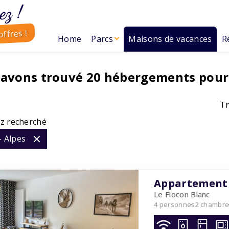
ez !
ffres !
Home
Parcs
Maisons de vacances
R
 avons trouvé
20
hébergements pour
Tr
z recherché
- Alpes
Appartement 
Le Flocon Blanc
4 personnes
2 chambr