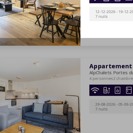
12-12-2026
-
19-12-2
7 nuits
Appartement 
AlpChalets Portes du
4 personnes
2 chambr
29-08-2026
-
05-09-2
7 nuits