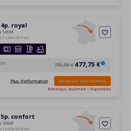
4p. royal
 Soleil
es
1 salle de bain
026
477,75 €
i
735,00 €
Plus d'information
Réservez directement
Remarque: seulement
1
disponibles
5p. confort
 Soleil
es
1 salle de bain