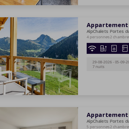
Appartement 
AlpChalets Portes du
4 personnes
2 chambr
29-08-2026
-
05-09-2
7 nuits
Appartement 
AlpChalets Portes du
5 personnes
2 chambr