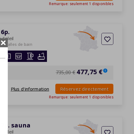
Remarque: seulement
1
disponibles
6p.
 Soleil
es
2 salles de bain
026
477,75 €
i
735,00 €
Plus d'information
Réservez directement
Remarque: seulement
1
disponibles
7p. sauna
 Soleil