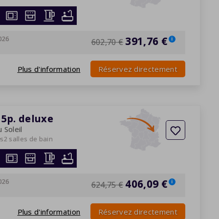
026
391,76 €
i
602,70 €
Plus d'information
Réservez directement
5p. deluxe
 Soleil
es
2 salles de bain
026
406,09 €
i
624,75 €
Plus d'information
Réservez directement