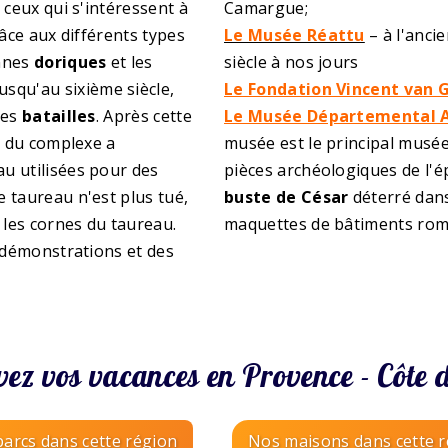
 ceux qui s'intéressent à
Camargue;
râce aux différents types
Le Musée Réattu
– à l'ancie
onnes
doriques
et les
siècle à nos jours
Jusqu'au sixième siècle,
Le Fondation Vincent van 
des
batailles
. Après cette
Le Musée Départemental A
n du complexe a
musée est le principal musée 
u utilisées pour des
pièces archéologiques de l'
le taureau n'est plus tué,
buste de César
déterré dans
 les cornes du taureau.
maquettes de bâtiments romai
s démonstrations et des
vez vos vacances en Provence - Côte 
arcs dans cette région
Nos maisons dans cette 