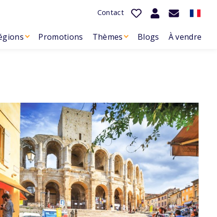
Contact
égions
Promotions
Thèmes
Blogs
À vendre