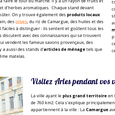
faire le tour du marché. Il y a un rayon de fruits et
t
s et d'herbes aromatiques. Chaque stand devant
c
goûter. On y trouve également des
produits locaux
s
ain, des
olives
, du riz de Camargue, des huiles et des
a
faciles à distinguer : ils sentent et goûtent tous les
m
ls discutent avec des connaissances qui se trouvent
p
 qui vendent les fameux savons provençaux, des
c
y a aussi des stands d'
articles de ménage
tels que
c
même matelas.
Visitez Arles pendant vos 
La ville ayant le
plus grand territoire
en F
de 760 km2. Cela s'explique principalement
appartiennent à la ville : La
Camargue
ave