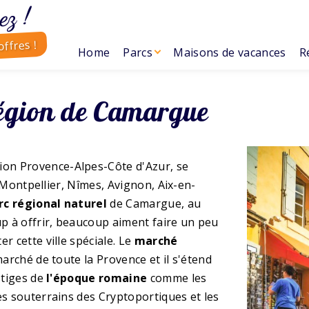
ez !
ffres !
Home
Parcs
Maisons de vacances
R
 région de Camargue
on Provence-Alpes-Côte d'Azur, se
e Montpellier, Nîmes, Avignon, Aix-en-
rc régional naturel
de Camargue, au
up à offrir, beaucoup aiment faire un peu
r cette ville spéciale. Le
marché
marché de toute la Provence et il s'étend
stiges de
l'époque romaine
comme les
es souterrains des Cryptoportiques et les