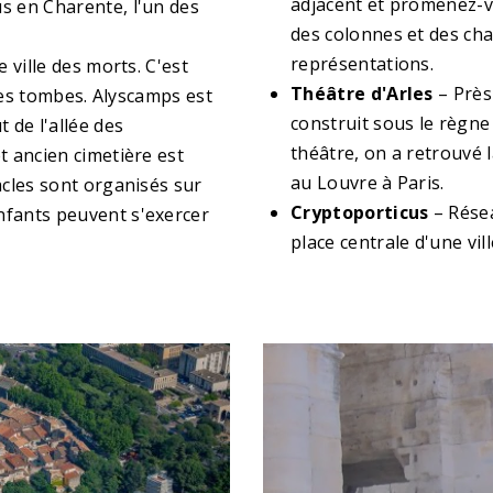
adjacent et promenez-v
s en Charente, l'un des
des colonnes et des cha
représentations.
e ville des morts. C'est
Théâtre d'Arles
– Près 
lles tombes. Alyscamps est
construit sous le règne
t de l'allée des
théâtre, on a retrouvé 
t ancien cimetière est
au Louvre à Paris.
acles sont organisés sur
Cryptoporticus
– Résea
nfants peuvent s'exercer
place centrale d'une vil