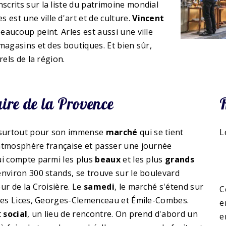
crits sur la liste du patrimoine mondial
st une ville d'art et de culture.
Vincent
eaucoup peint. Arles est aussi une ville
magasins et des boutiques. Et bien sûr,
els de la région.
ire de la Provence
 surtout pour son immense
marché
qui se tient
L
'atmosphère française et passer une journée
ui compte parmi les plus
beaux
et les plus
grands
environ 300 stands, se trouve sur le boulevard
ur de la Croisière. Le
samedi
, le marché s'étend sur
C
 des Lices, Georges-Clemenceau et Émile-Combes.
e
t
social
, un lieu de rencontre. On prend d'abord un
e