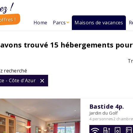
ez !
ffres !
Home
Parcs
Maisons de vacances
R
 avons trouvé
15
hébergements pour
Tr
z recherché
e - Côte d'Azur
Bastide 4p.
Jardin du Golf
4 personnes
2 chambr