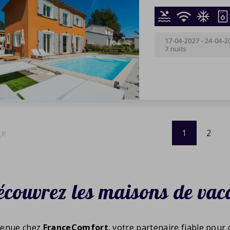
17-04-2027
-
24-04-2
7 nuits
1
2
couvrez les maisons de vac
venue chez
FranceComfort
, votre partenaire fiable pour