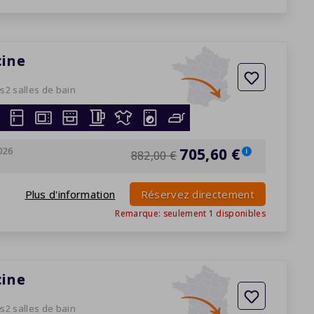
cine
es
2 salles de bain
026
705,60 €
i
882,00 €
Plus d'information
Réservez directement
Remarque: seulement
1
disponibles
cine
es
2 salles de bain