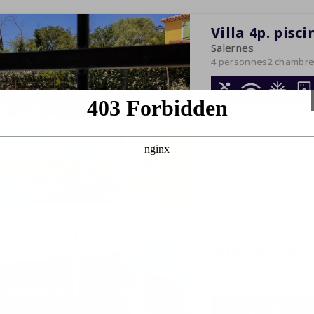
Villa 4p. pisci
Salernes
4 personnes
2 chambr
15-08-2026
-
22-08-2
7 nuits
Villa 4p. pisci
Salernes
4 personnes
2 chambr