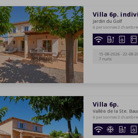
Villa 6p. indi
Jardin du Golf
6 personnes
3 chambr
15-08-2026
-
22-08-2
7 nuits
Villa 6p.
Vallée de la Ste. Ba
6 personnes
3 chambr