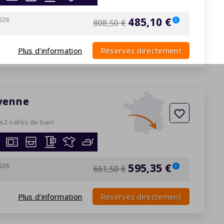
026
485,10 €
i
808,50 €
Plus d'information
Réservez directement
oyenne
es
2 salles de bain
026
595,35 €
i
661,50 €
Plus d'information
Réservez directement