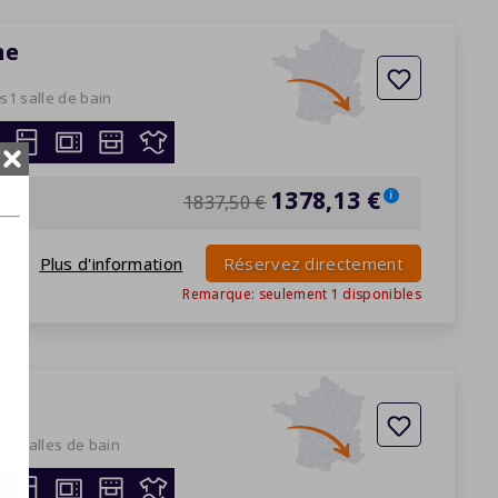
ne
es
1 salle de bain
026
1378,13 €
i
1837,50 €
Plus d'information
Réservez directement
Remarque: seulement
1
disponibles
ne
es
2 salles de bain