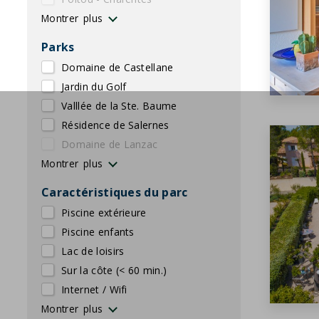
Rhône - Alpes
Montrer
Parks
Domaine de Castellane
Jardin du Golf
Valllée de la Ste. Baume
Résidence de Salernes
Domaine de Lanzac
Village des Cigales
Le Lac Bleu
Etang Vallier
Le Flocon blanc
AlpChalets Portes du Soleil
AlpResort Portes du Soleil
Château de Salles
Bourg Est - Vigelière
Domaine les Forges
L'Aveneau - Vieille Vigne
L'Espinet
Montrer
Caractéristiques du parc
Piscine extérieure
piscine enfants
lac de loisirs
Sur la côte (< 60 min.)
Internet / Wifi
Service de pain
Location de vélos
E-Choppers
Fitness
Piscine extérieure chauffée
Piscine couverte
Animation
Aire de jeu
Restaurant
Court de tennis
Terrain de Squash
Bar
Golf
Buanderie
Bornes de recharge
Wellness - Jacuzzi
Wellness - Sauna
Montrer