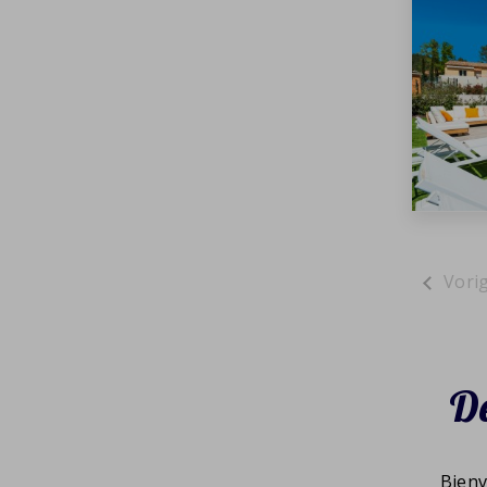
«
Dé
Bien