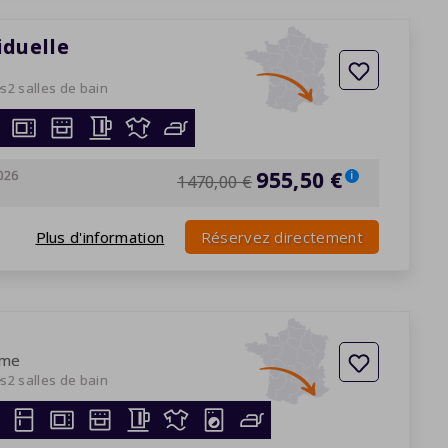
viduelle
es
2 salles de bain
026
955,50 €
i
1470,00 €
Plus d'information
Réservez directement
ume
es
2 salles de bain