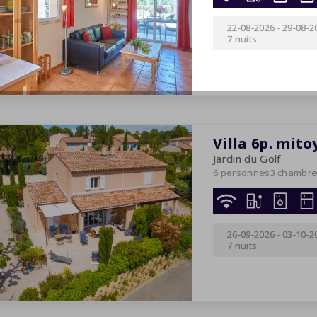
22-08-2026
-
29-08-2
7 nuits
Villa 6p. mit
Jardin du Golf
6 personnes
3 chambr
26-09-2026
-
03-10-2
7 nuits