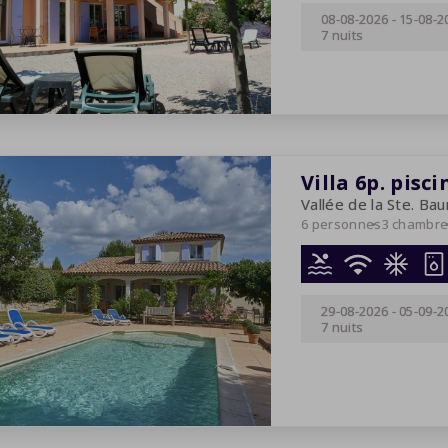
08-08-2026
-
15-08-2
7 nuits
Villa 6p. pisci
Vallée de la Ste. Ba
6 personnes
3 chambr
29-08-2026
-
05-09-2
7 nuits