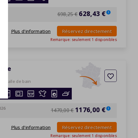
027
628,43 €
i
698,25 €
Plus d'information
Réservez directement
Remarque: seulement
1
disponibles
cine
es
1 salle de bain
026
1176,00 €
i
1470,00 €
Plus d'information
Réservez directement
Remarque: seulement
1
disponibles