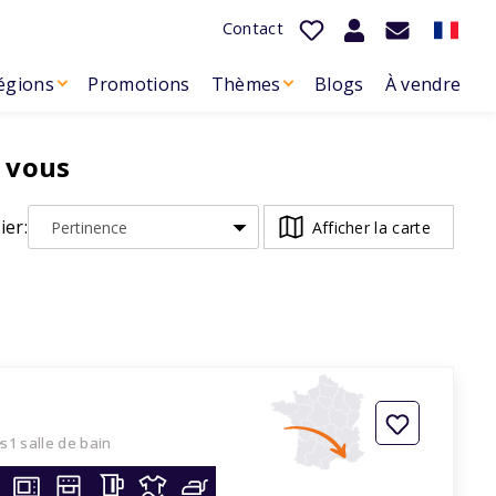
Contact
égions
Promotions
Thèmes
Blogs
À vendre
 vous
ier:
Afficher la carte
es
1 salle de bain