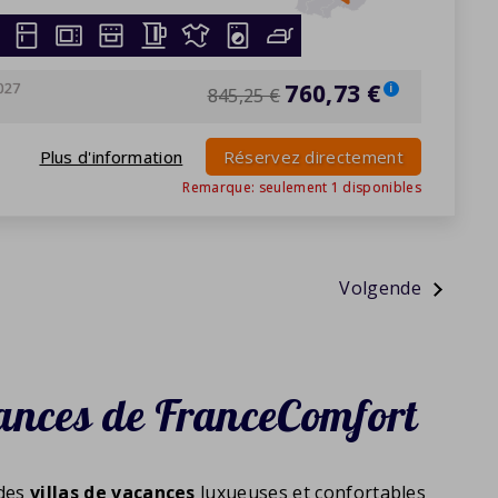
027
760,73 €
i
845,25 €
Plus d'information
Réservez directement
Remarque: seulement
1
disponibles
»
ances de FranceComfort
 des
villas de vacances
luxueuses et confortables