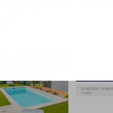
01-05-2027
-
08-05-2
7 nuits
Villa 4-5p. pis
Salernes
5 personnes
2 chambr
22-08-2026
-
29-08-2
7 nuits