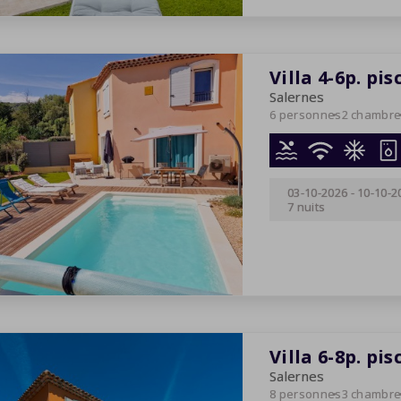
Villa 4-6p. pis
Salernes
6 personnes
2 chambr
03-10-2026
-
10-10-2
7 nuits
Villa 6-8p. pis
Salernes
8 personnes
3 chambr