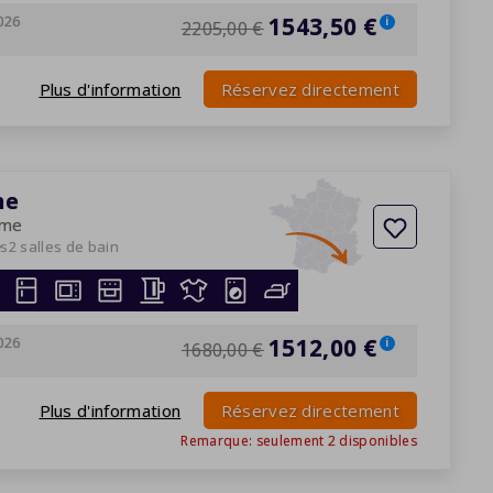
026
1543,50 €
i
2205,00 €
Plus d'information
Réservez directement
ne
ume
es
2 salles de bain
026
1512,00 €
i
1680,00 €
Plus d'information
Réservez directement
Remarque: seulement
2
disponibles