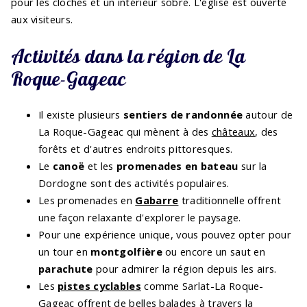
pour les cloches et un intérieur sobre. L'église est ouverte
aux visiteurs.
Activités dans la région de La
Roque-Gageac
Il existe plusieurs
sentiers de randonnée
autour de
La Roque-Gageac qui mènent à des
châteaux
, des
forêts et d'autres endroits pittoresques.
Le
canoë
et les
promenades en bateau
sur la
Dordogne sont des activités populaires.
Les promenades en
Gabarre
traditionnelle offrent
une façon relaxante d'explorer le paysage.
Pour une expérience unique, vous pouvez opter pour
un tour en
montgolfière
ou encore un saut en
parachute
pour admirer la région depuis les airs.
Les
pistes cyclables
comme Sarlat-La Roque-
Gageac offrent de belles balades à travers la